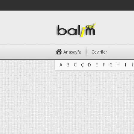
Anasayfa
Çeviriler
A
B
C
Ç
D
E
F
G
H
I
İ
A
B
C
Ç
D
E
F
G
H
I
İ