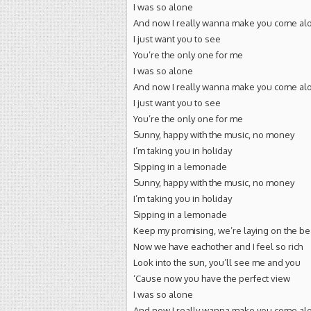
I was so alone
And now I really wanna make you come al
I just want you to see
You’re the only one for me
I was so alone
And now I really wanna make you come al
I just want you to see
You’re the only one for me
Sunny, happy with the music, no money
I’m taking you in holiday
Sipping in a lemonade
Sunny, happy with the music, no money
I’m taking you in holiday
Sipping in a lemonade
Keep my promising, we’re laying on the b
Now we have eachother and I feel so rich
Look into the sun, you’ll see me and you
‘Cause now you have the perfect view
I was so alone
And now I really wanna make you come al