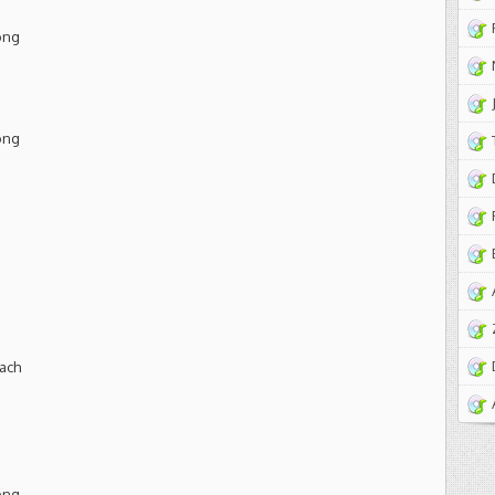
ong
ong
each
ong