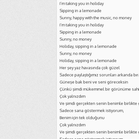
I’m taking you in holiday
Sipping in a lemonade
Sunny, happy with the music, no money
I’m taking you in holiday
Sipping in a lemonade
Sunny, no money
Holiday, sipping in a lemonade
Sunny, no money
Holiday, sipping in a lemonade
Her şey yaz havasında çok güzel
Sadece paylaştığımız sorunları arkanda bır
Güneşe bak beni ve seni göreceksin
Çünkü şimdi mükemmel bir görünüme sah
Çok yalnızdım
Ve şimdi gerçekten senin benimle birlikte
Sadece sana göstermek istiyorum,
Benim için tek olduğunu
Çok yalnızdım
Ve şimdi gerçekten senin benimle birlikte