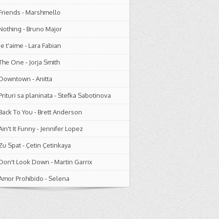
Friends
-
Marshmello
Nothing
-
Bruno Major
Je t'aime
-
Lara Fabian
The One
-
Jorja Smith
Downtown
-
Anitta
Prituri sa planinata
-
Stefka Sabotinova
Back To You
-
Brett Anderson
Ain't It Funny
-
Jennifer Lopez
Zu Spat
-
Çetin Çetinkaya
Don't Look Down
-
Martin Garrix
Amor Prohibido
-
Selena