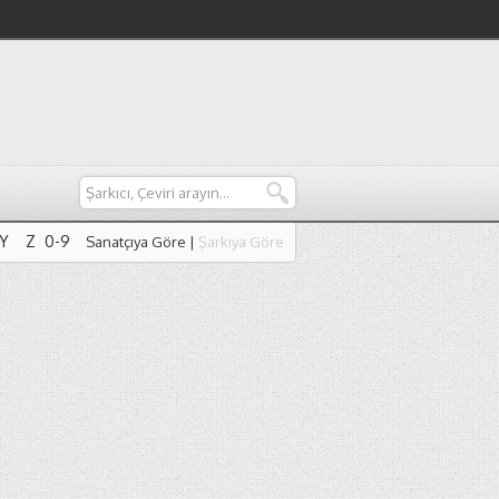
Y
Z
0-9
Sanatçıya Göre
|
Şarkıya Göre
Y
Z
0-9