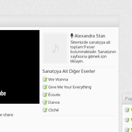
Alexandra Stan
Sitemizde sanatçıya ait
toplam 9 eser
bulunmaktadır. Sanatçının
sayfasına gitmek için
tıklayın
.
Sanatçıya Ait Diğer Eserler
We Wanna
Give Me Your Everything
Écoute
Pop
Dance
Cliché
we share