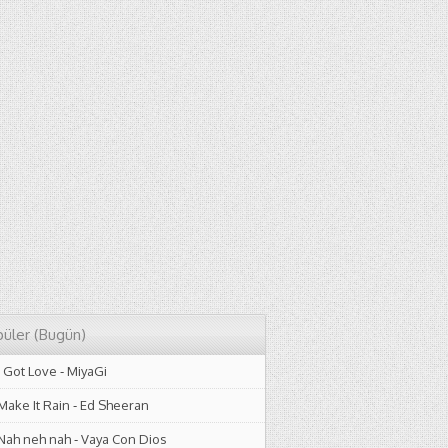
üler (Bugün)
I Got Love
-
MiyaGi
Make It Rain
-
Ed Sheeran
Nah neh nah
-
Vaya Con Dios