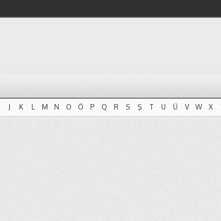
J
K
L
M
N
O
Ö
P
Q
R
S
Ş
T
U
Ü
V
W
X
J
K
L
M
N
O
Ö
P
Q
R
S
Ş
T
U
Ü
V
W
X