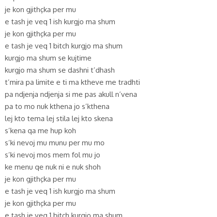
je kon gjithçka per mu
e tash je veq 1 ish kurgjo ma shum
je kon gjithçka per mu
e tash je veq 1 bitch kurgjo ma shum
kurgjo ma shum se kujtime
kurgjo ma shum se dashni t’dhash
t’mira pa limite e ti ma ktheve me tradhti
pa ndjenja ndjenja si me pas akull n’vena
pa to mo nuk kthena jo s’kthena
lej kto tema lej stila lej kto skena
s’kena qa me hup koh
s’ki nevoj mu munu per mu mo
s’ki nevoj mos mem fol mu jo
ke menu qe nuk ni e nuk shoh
je kon gjithçka per mu
e tash je veq 1 ish kurgjo ma shum
je kon gjithçka per mu
e tash je veq 1 bitch kurgjo ma shum