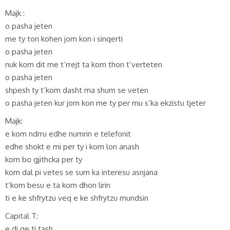
Majk :
o pasha jeten
me ty ton kohen jom kon i sinqerti
o pasha jeten
nuk kom dit me t’rrejt ta kom thon t’verteten
o pasha jeten
shpesh ty t’kom dasht ma shum se veten
o pasha jeten kur jom kon me ty per mu s’ka ekzistu tjeter
Majk:
e kom ndrru edhe numrin e telefonit
edhe shokt e mi per ty i kom lon anash
kom bo gjithcka per ty
kom dal pi vetes se sum ka interesu asnjana
t’kom besu e ta kom dhon lirin
ti e ke shfrytzu veq e ke shfrytzu mundsin
Capital T:
e di qe ti tash