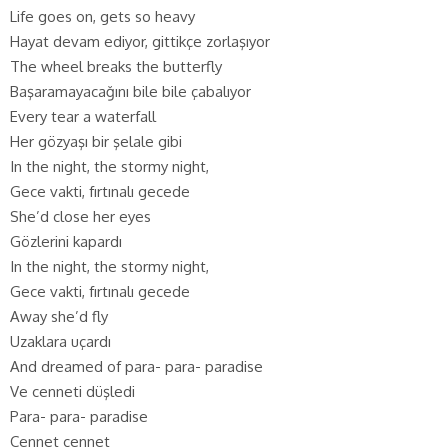
Life goes on, gets so heavy
Hayat devam ediyor, gittikçe zorlaşıyor
The wheel breaks the butterfly
Başaramayacağını bile bile çabalıyor
Every tear a waterfall
Her gözyaşı bir şelale gibi
In the night, the stormy night,
Gece vakti, fırtınalı gecede
She’d close her eyes
Gözlerini kapardı
In the night, the stormy night,
Gece vakti, fırtınalı gecede
Away she’d fly
Uzaklara uçardı
And dreamed of para- para- paradise
Ve cenneti düşledi
Para- para- paradise
Cennet cennet