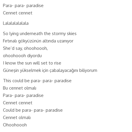
Para- para- paradise
Cennet cennet
Lalalalalalala
So lying underneath the stormy skies
Fırtınalı gökyüzünün altında uzanıyor
She’d say, ohoohoooh,
ohoohoooh diyordu
I know the sun will set to rise
Güneşin yükselmek için çabalayacağını biliyorum
This could be para- para- paradise
Bu cennet olmalı
Para- para- paradise
Cennet cennet
Could be para- para- paradise
Cennet olmalı
Ohoohoooh