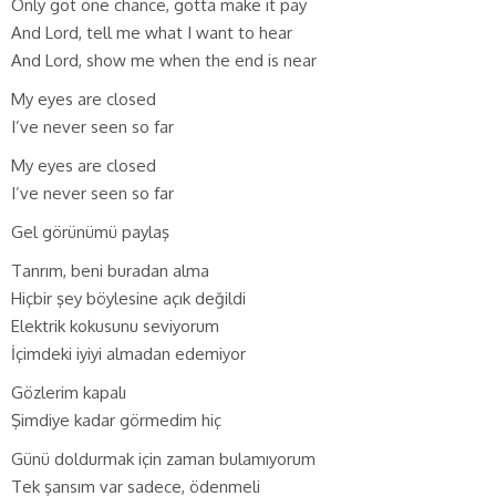
Only got one chance, gotta make it pay
And Lord, tell me what I want to hear
And Lord, show me when the end is near
My eyes are closed
I’ve never seen so far
My eyes are closed
I’ve never seen so far
Gel görünümü paylaş
Tanrım, beni buradan alma
Hiçbir şey böylesine açık değildi
Elektrik kokusunu seviyorum
İçimdeki iyiyi almadan edemiyor
Gözlerim kapalı
Şimdiye kadar görmedim hiç
Günü doldurmak için zaman bulamıyorum
Tek şansım var sadece, ödenmeli