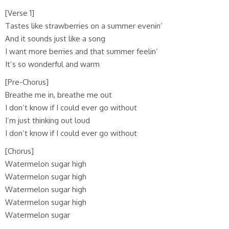
[Verse 1]
Tastes like strawberries on a summer evenin’
And it sounds just like a song
I want more berries and that summer feelin’
It’s so wonderful and warm
[Pre-Chorus]
Breathe me in, breathe me out
I don’t know if I could ever go without
I’m just thinking out loud
I don’t know if I could ever go without
[Chorus]
Watermelon sugar high
Watermelon sugar high
Watermelon sugar high
Watermelon sugar high
Watermelon sugar