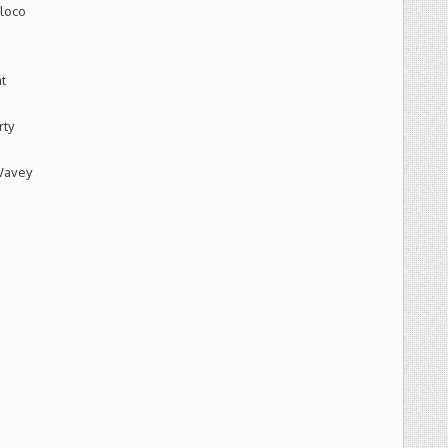
 loco
t
rty
Wavey