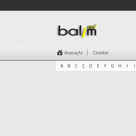
Anasayfa
Çeviriler
A
B
C
Ç
D
E
F
G
H
I
İ
A
B
C
Ç
D
E
F
G
H
I
İ