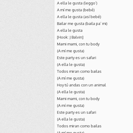
A ella le gusta (leggo’)
A mí me gusta (bebé)
A ella le gusta (así bebé)
Bailar me gusta (baila pa’ mi)
A ella le gusta
[Hook: J Balvin]
Mami mami, con tu body
(A mí me gusta)
Este party es un safari
(A ella le gusta)
Todos miran como bailas
(A mí me gusta)
Hoy tú andas con un animal
(A ella le gusta)
Mami mami, con tu body
(A mí me gusta)
Este party es un safari
(A ella le gusta)
Todos miran como bailas
(A mí me gusta)