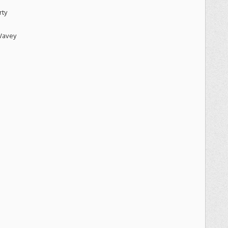
rty
Wavey