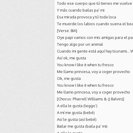
Todo ese cuerpo que tú tienes me vuelve
Y más cuando bailas pa’ mi
Esa mirada provoca y tú toda loca
Te muerde los labios cuando suena el bea
[Verse: BIA]
Oye papi vamos con mis amigas para el pa
Tengo algo por un animal
Cuando mi gente está aquí hay tsunami… 
Así ok, me gusta
You know I like it when tu fresco
Me llamo princesa, voy a coger provecho
Ok, me gusta
You know I like it when tu fresco
Me llamo princesa, voy a coger provecho
[Chorus: Pharrell Williams & (J Balvin)]
A ella le gusta (leggo’)
A mí me gusta (bebé)
Así le gusta (así bebé)
Bailar me gusta (baila pa’ mi)