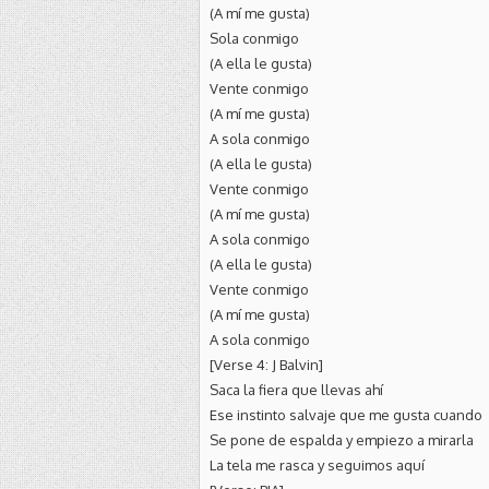
(A mí me gusta)
Sola conmigo
(A ella le gusta)
Vente conmigo
(A mí me gusta)
A sola conmigo
(A ella le gusta)
Vente conmigo
(A mí me gusta)
A sola conmigo
(A ella le gusta)
Vente conmigo
(A mí me gusta)
A sola conmigo
[Verse 4: J Balvin]
Saca la fiera que llevas ahí
Ese instinto salvaje que me gusta cuando
Se pone de espalda y empiezo a mirarla
La tela me rasca y seguimos aquí