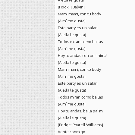
A ella le gusta
[Hook: J Balvin]
Mami mami, con tu body
(A mí me gusta)
Este party es un safari
(A ella le gusta)
Todos miran como bailas
(A mí me gusta)
Hoy tu andas con un animal
(A ella le gusta)
Mami mami, con tu body
(A mí me gusta)
Este party es un safari
(A ella le gusta)
Todos miran como bailas
(A mí me gusta)
Hoy tu andas, baila pa’ mi
(A ella le gusta)
[Bridge: Pharell Williams]
Vente conmigo