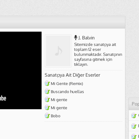
J. Balvin
Sitemizde sanatçıya ait
toplam 12 eser
bulunmaktadır. Sanatçının
sayfasına gitmek için
tıklayın
.
Sanatçıya Ait Diğer Eserler
Mi Gente (Remix)
Buscando huellas
Mi gente
Pop
Mi gente
Bobo