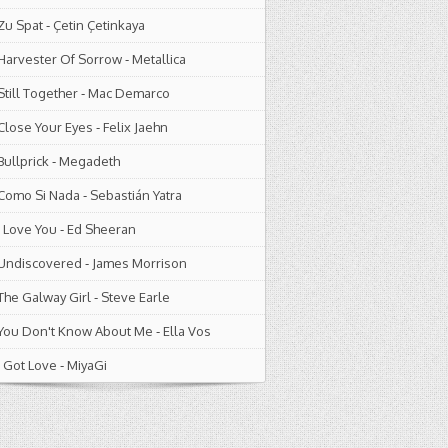
Zu Spat
-
Çetin Çetinkaya
Harvester Of Sorrow
-
Metallica
Still Together
-
Mac Demarco
Close Your Eyes
-
Felix Jaehn
Bullprick
-
Megadeth
Como Si Nada
-
Sebastián Yatra
I Love You
-
Ed Sheeran
Undiscovered
-
James Morrison
The Galway Girl
-
Steve Earle
You Don't Know About Me
-
Ella Vos
I Got Love
-
MiyaGi