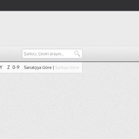
Y
Z
0-9
Sanatçıya Göre
|
Şarkıya Göre
Y
Z
0-9