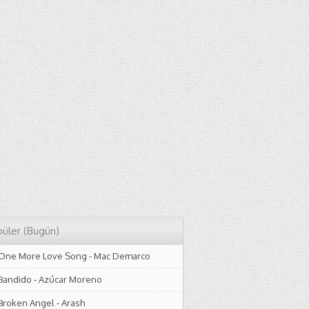
üler (Bugün)
One More Love Song
-
Mac Demarco
Bandido
-
Azúcar Moreno
Broken Angel
-
Arash