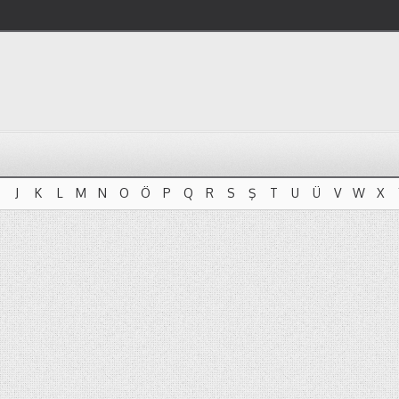
J
K
L
M
N
O
Ö
P
Q
R
S
Ş
T
U
Ü
V
W
X
J
K
L
M
N
O
Ö
P
Q
R
S
Ş
T
U
Ü
V
W
X