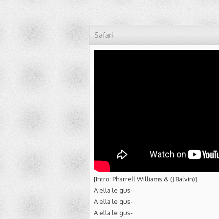
Safari
[Intro: Pharrell Williams & (J Balvin)]
A ella le gus-
A ella le gus-
A ella le gus-