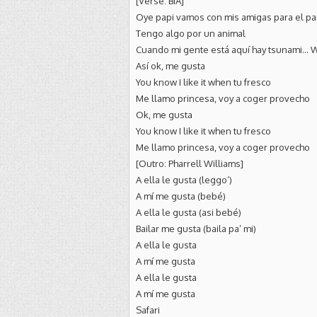
[Verse: BIA]
Oye papi vamos con mis amigas para el pa
Tengo algo por un animal
Cuando mi gente está aquí hay tsunami… 
Así ok, me gusta
You know I like it when tu fresco
Me llamo princesa, voy a coger provecho
Ok, me gusta
You know I like it when tu fresco
Me llamo princesa, voy a coger provecho
[Outro: Pharrell Williams]
A ella le gusta (leggo’)
A mí me gusta (bebé)
A ella le gusta (asi bebé)
Bailar me gusta (baila pa’ mi)
A ella le gusta
A mí me gusta
A ella le gusta
A mí me gusta
Safari