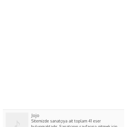
Jojo
Sitemizde sanatçıya ait toplam 41 eser
bulunmaktadır. Sanatçının sayfasına gitmek için