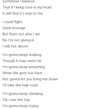
Somehow I believe
That if I keep love in my heart
It will find it’s way to me
I could fight
Seek revenge
But thats not who I am
No I’m not giving in
I will rise above
I’m gonna keep walking
Though it may seem far
I’m gonna keep preaching
When life gets too hard
Not gonna let you bring me down
I’ll take the high road
I’m gonna keep climbing
Till I see the top
I’m gonna keep trying