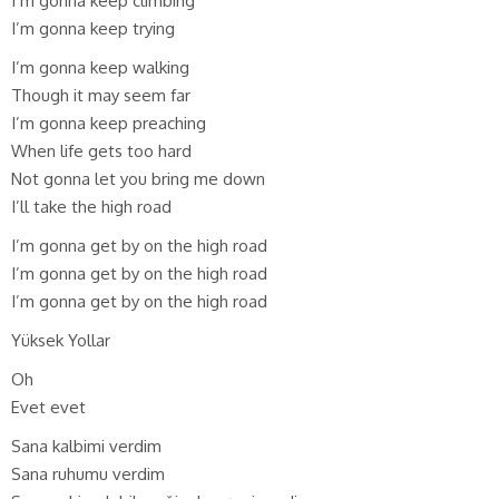
I’m gonna keep climbing
I’m gonna keep trying
I’m gonna keep walking
Though it may seem far
I’m gonna keep preaching
When life gets too hard
Not gonna let you bring me down
I’ll take the high road
I’m gonna get by on the high road
I’m gonna get by on the high road
I’m gonna get by on the high road
Yüksek Yollar
Oh
Evet evet
Sana kalbimi verdim
Sana ruhumu verdim