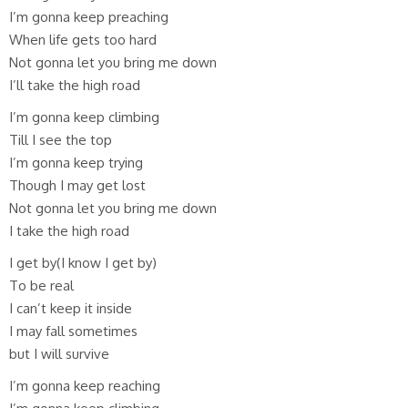
I’m gonna keep preaching
When life gets too hard
Not gonna let you bring me down
I’ll take the high road
I’m gonna keep climbing
Till I see the top
I’m gonna keep trying
Though I may get lost
Not gonna let you bring me down
I take the high road
I get by(I know I get by)
To be real
I can’t keep it inside
I may fall sometimes
but I will survive
I’m gonna keep reaching