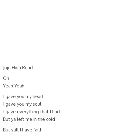
Jojo High Road
Oh
Yeah Yeah
I gave you my heart
I gave you my soul
I gave everything that I had
But ya left me in the cold
But still I have faith