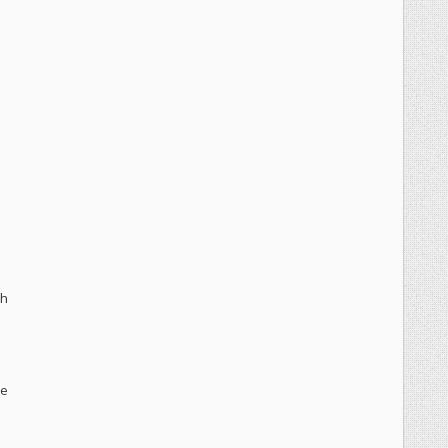
s
ah
me