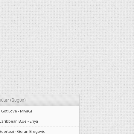
üler (Bugün)
I Got Love
-
MiyaGi
Caribbean Blue
-
Enya
Ederlezi
-
Goran Bregovic