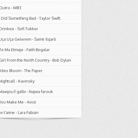
Outro
-
M83
I Did Something Bad
-
Taylor Swift
Drinkee
-
Sofi Tukker
Uça Uça Gelerem
-
Samir Ilqarli
Te Ma Etmaje
-
Fatih Bogalar
Girl From the North Country
-
Bob Dylan
Kites Bloom
-
The Paper
Nightcall
-
Kavinsky
Mawjou3 galbi
-
Najwa farouk
You Make Me
-
Avicii
Je t'aime
-
Lara Fabian