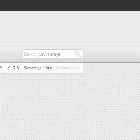
Y
Z
0-9
Sanatçıya Göre
|
Şarkıya Göre
Y
Z
0-9