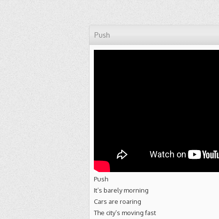
Push
Push
It’s barely morning
Cars are roaring
The city’s moving fast