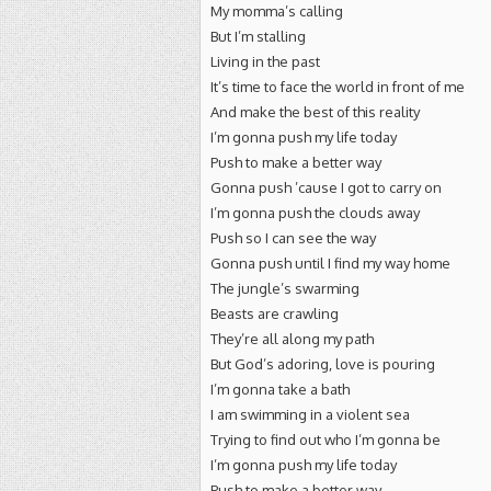
My momma’s calling
But I’m stalling
Living in the past
It’s time to face the world in front of me
And make the best of this reality
I’m gonna push my life today
Push to make a better way
Gonna push ’cause I got to carry on
I’m gonna push the clouds away
Push so I can see the way
Gonna push until I find my way home
The jungle’s swarming
Beasts are crawling
They’re all along my path
But God’s adoring, love is pouring
I’m gonna take a bath
I am swimming in a violent sea
Trying to find out who I’m gonna be
I’m gonna push my life today
Push to make a better way