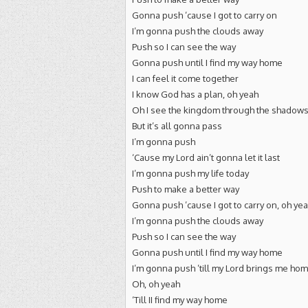
Gonna push ’cause I got to carry on
I’m gonna push the clouds away
Push so I can see the way
Gonna push until I find my way home
I can feel it come together
I know God has a plan, oh yeah
Oh I see the kingdom through the shadow
But it’s all gonna pass
I’m gonna push
‘Cause my Lord ain’t gonna let it last
I’m gonna push my life today
Push to make a better way
Gonna push ’cause I got to carry on, oh ye
I’m gonna push the clouds away
Push so I can see the way
Gonna push until I find my way home
I’m gonna push ’till my Lord brings me ho
Oh, oh yeah
‘Till II find my way home