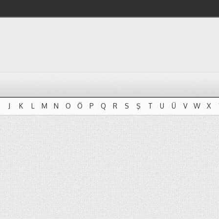
J
K
L
M
N
O
Ö
P
Q
R
S
Ş
T
U
Ü
V
W
X
J
K
L
M
N
O
Ö
P
Q
R
S
Ş
T
U
Ü
V
W
X