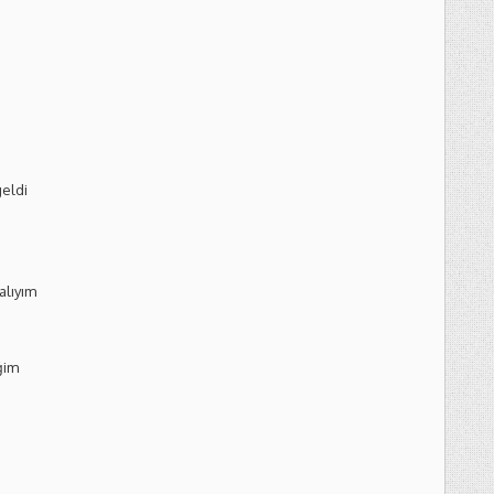
eldi
alıyım
ğim