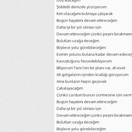
Duş alacağım
Şiddetli denizde yüzüyorum
Kim olacağımı bulmaya çalışarak
Bugün hayatımı devam ettireceğim
Daha iyi bir yol olması için
Devam ettireceğim çünkü peşini bırakmam
Bulutları uzağa iteceğim
Böylece yolu görebileceğim
Evimin yolunu bulana kadar devam edece
Kavuştuğunu hissedebiliyorum
Biliyorum Tanrı’nın bir planı var, ah evet
Ah gölgelerin içinden krallığı görüyorum
Ama bunların hepsi geçecek
Çabalayacağım
Çünkü Lordum bunun sürmesine izin ver
Bugün hayatımı devam ettireceğim
Daha iyi bir yol olması için
Devam ettireceğim çünkü peşini bırakmama
Bulutları uzağa iteceğim
Böylece yolu görebileceğim