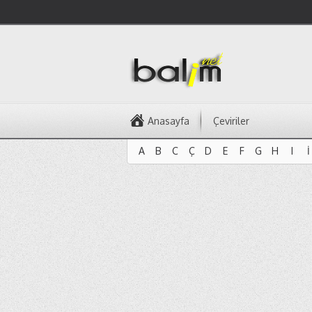
Anasayfa
Çeviriler
A
B
C
Ç
D
E
F
G
H
I
İ
A
B
C
Ç
D
E
F
G
H
I
İ