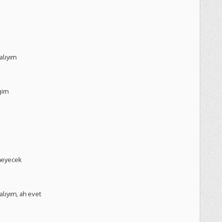
alıyım
ğim
meyecek
lıyım, ah evet