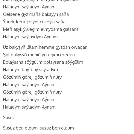
Haladym saýladym Aýnam
Gelsene gyz maňa bakaýyn saňa
Ýürekden inçe ýol çekeýin saňa
Meň aşyk ýüregim elmydama galsana
Haladym saýlaýdym Aýnam
Uz bakyşyň läläm hemme gyzdan owadan
Şol bakyşyň meniň ýüregimi ereden
Bolaýsana söýgülim bolaýsana söýgülim
Haladym baý-baý saýladym
Gözümiň göreji gözümiň nury
Haladym saýladym Aýnam
Gözümiň göreji gözümiň nury
Haladym saýladym Aýnam
Haladym saýladym Aýnam
Susuz
Susuz ben oldum, susuz ben oldum