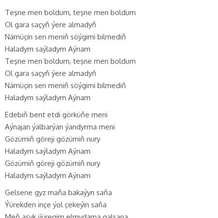
Teşne men boldum, teşne men boldum
Ol gara saçyň ýere almadyň
Nämüçin sen meniň söýgimi bilmediň
Haladym saýladym Aýnam
Teşne men boldum, teşne men boldum
Ol gara saçyň ýere almadyň
Nämüçin sen meniň söýgimi bilmediň
Haladym saýladym Aýnam
Edebiň bent etdi görküňe meni
Aýnajan ýalbarýan ýandyrma meni
Gözümiň göreji gözümiň nury
Haladym saýladym Aýnam
Gözümiň göreji gözümiň nury
Haladym saýladym Aýnam
Gelsene gyz maňa bakaýyn saňa
Ýürekden inçe ýol çekeýin saňa
Meň aşyk ýüregim elmydama galsana