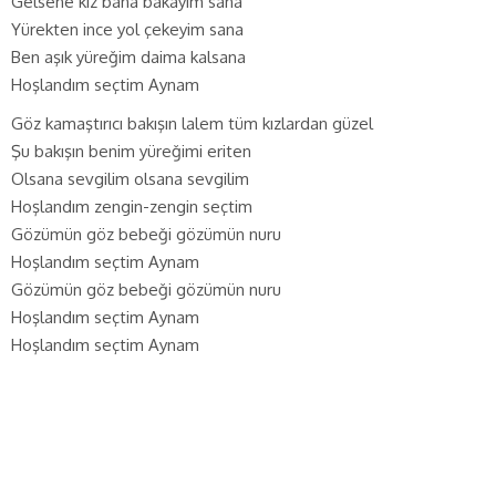
Gelsene kız bana bakayım sana
Yürekten ince yol çekeyim sana
Ben aşık yüreğim daima kalsana
Hoşlandım seçtim Aynam
Göz kamaştırıcı bakışın lalem tüm kızlardan güzel
Şu bakışın benim yüreğimi eriten
Olsana sevgilim olsana sevgilim
Hoşlandım zengin-zengin seçtim
Gözümün göz bebeği gözümün nuru
Hoşlandım seçtim Aynam
Gözümün göz bebeği gözümün nuru
Hoşlandım seçtim Aynam
Hoşlandım seçtim Aynam