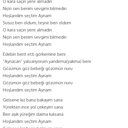
O kara saçın yere almadın
Niçin sen benim sevgimi bilmedin
Hoşlandım seçtim Aynam
Susuz ben oldum, teşne ben oldum
O kara saçın yere almadın
Niçin sen benim sevgimi bilmedin
Hoşlandım seçtim Aynam
Edebin bent etti görkemine beni
“Aynacan” yalvarıyorum yandırma(yakma) beni
Gözümün göz bebeği gözümün nuru
Hoşlandım seçtim Aynam
Gözümün göz bebeği gözümün nuru
Hoşlandım seçtim Aynam
Gelsene kız bana bakayım sana
Yürekten ince yol çekeyim sana
Ben aşık yüreğim daima kalsana
Hoşlandım seçtim Aynam