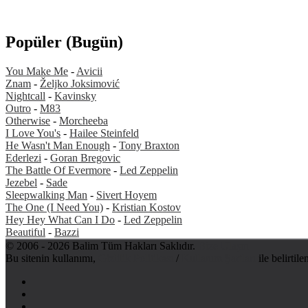
Popüler (Bugün)
You Make Me
-
Avicii
Znam
-
Željko Joksimović
Nightcall
-
Kavinsky
Outro
-
M83
Otherwise
-
Morcheeba
I Love You's
-
Hailee Steinfeld
He Wasn't Man Enough
-
Tony Braxton
Ederlezi
-
Goran Bregovic
The Battle Of Evermore
-
Led Zeppelin
Jezebel
-
Sade
Sleepwalking Man
-
Sivert Hoyem
The One (I Need You)
-
Kristian Kostov
Hey Hey What Can I Do
-
Led Zeppelin
Beautiful
-
Bazzi
© 2006 - 2026 Balim Tüm Hakları Saklıdır.
Bize Ulaşın
Bu sitenin kullanımı,
Gizlilik Politikası
/
Kullanım Şartları
ile belirtile