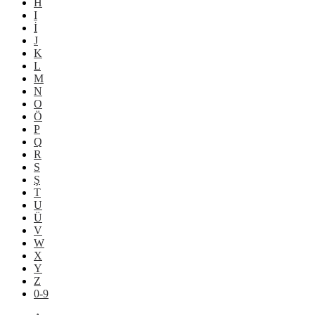
H
I
İ
J
K
L
M
N
O
Ö
P
Q
R
S
Ş
T
U
Ü
V
W
X
Y
Z
0-9