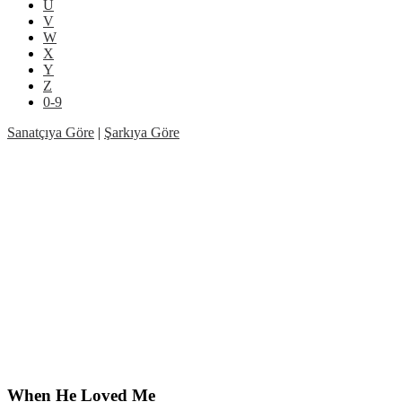
Ü
V
W
X
Y
Z
0-9
Sanatçıya Göre
|
Şarkıya Göre
When He Loved Me