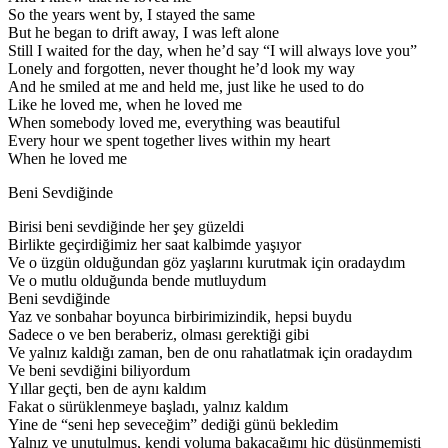
So the years went by, I stayed the same
But he began to drift away, I was left alone
Still I waited for the day, when he’d say “I will always love you”
Lonely and forgotten, never thought he’d look my way
And he smiled at me and held me, just like he used to do
Like he loved me, when he loved me
When somebody loved me, everything was beautiful
Every hour we spent together lives within my heart
When he loved me
Beni Sevdiğinde
Birisi beni sevdiğinde her şey güzeldi
Birlikte geçirdiğimiz her saat kalbimde yaşıyor
Ve o üzgün olduğundan göz yaşlarını kurutmak için oradaydım
Ve o mutlu olduğunda bende mutluydum
Beni sevdiğinde
Yaz ve sonbahar boyunca birbirimizindik, hepsi buydu
Sadece o ve ben beraberiz, olması gerektiği gibi
Ve yalnız kaldığı zaman, ben de onu rahatlatmak için oradaydım
Ve beni sevdiğini biliyordum
Yıllar geçti, ben de aynı kaldım
Fakat o sürüklenmeye başladı, yalnız kaldım
Yine de “seni hep seveceğim” dediği günü bekledim
Yalnız ve unutulmuş, kendi yoluma bakacağımı hiç düşünmemişti