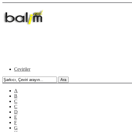
Çeviriler
A
B
C
Ç
D
E
F
G