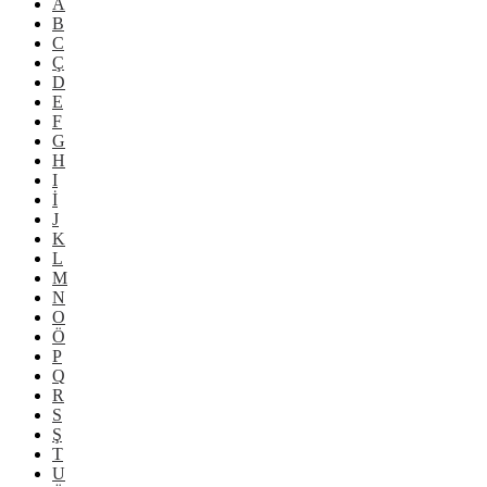
A
B
C
Ç
D
E
F
G
H
I
İ
J
K
L
M
N
O
Ö
P
Q
R
S
Ş
T
U