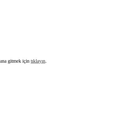
sına gitmek için
tıklayın
.