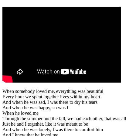
When somebody loved me, everything was beautiful
Every hour we spent together lives within my heart
And when he was sad, I was there to dry his tears
And when he was happy, so was I
When he loved me
Through the summer and the fall, we had each other, that was all
Just he and I together, like it was meant to be
And when he was lonely, I was there to comfort him
And I knew that he loved me