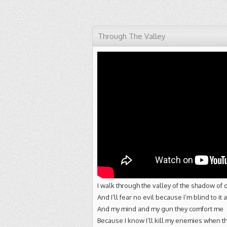
Through The Valley
I walk through the valley of the shadow of 
And I’ll fear no evil because I’m blind to it a
And my mind and my gun they comfort me
Because I know I’ll kill my enemies when 