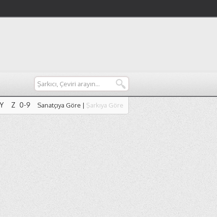
Y
Z
0-9
Sanatçıya Göre
|
Şarkıya Göre
Y
Z
0-9