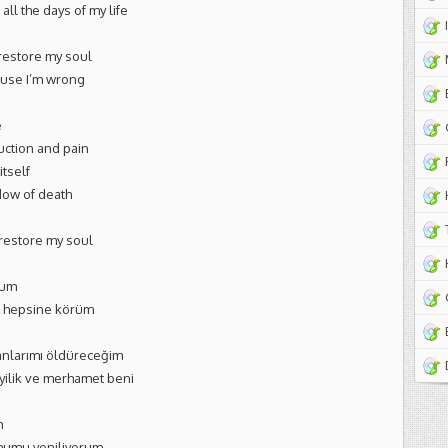
ll the days of my life
y restore my soul
cause I’m wrong
e
uction and pain
itself
adow of death
 restore my soul
rum
ü hepsine körüm
anlarımı öldüreceğim
iyilik ve merhamet beni
m
humu yeniliyorum