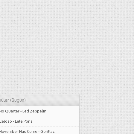
üler (Bugün)
No Quarter
-
Led Zeppelin
Celoso
-
Lele Pons
November Has Come
-
Gorillaz