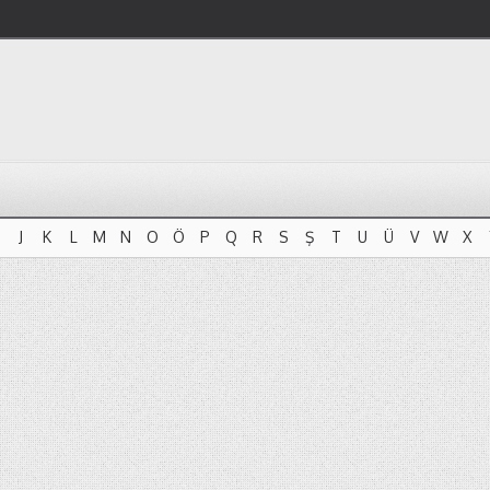
J
K
L
M
N
O
Ö
P
Q
R
S
Ş
T
U
Ü
V
W
X
J
K
L
M
N
O
Ö
P
Q
R
S
Ş
T
U
Ü
V
W
X