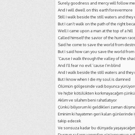
Surely goodness and mercy will follow me a
And I will dwell on this earth forevermore
Still I walk beside the still waters and the
But I can’t walk on the path of the right be
Well I came upon a man at the top of a hill
Called himself the savior of the human rac
Said he come to save the world from destr
But I said how can you save the world from 
‘Cause I walk through the valley of the sh
And I’ll fear no evil ’cause I’m blind
And I walk beside the still waters and they
But I know when I die my soul is damned
Ölümün gölgesinde vadi boyunca yürüyo
Ve hiçbir kötülükten korkmayacağım çünk
Aklım ve silahım beni rahatlatıyor
Çünkü biliyorum ki geldikleri zaman düşm
Eminim ki hayatımın geri kalan günlerinde 
takip edecek
Ve sonsuza kadar bu dünyada yaşayacağı
Durgun suların yanından yürüyorum ve ru