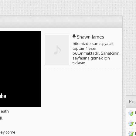
Shawn James
Sitemizde sanatçıya ait
toplam 1 eser
bulunmaktadır. Sanatçının
sayfasına gitmek için
tıklayın
.
Pop
death
ll
they come