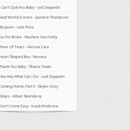
I Can't Quit You Baby
-
Led Zeppelin
Mad World (Cover)
-
Jasmine Thompson
Bloqueo
-
Lele Pons
Go For Broke
-
Machine Gun Kelly
River Of Tears
-
Alessia Cara
Heart Shaped Box
-
Nirvana
Thank You Baby
-
Shania Twain
Hey Hey What Can I Do
-
Led Zeppelin
Coming Home, Part II
-
Skyler Grey
Eklips
-
Alban Skënderaj
Don't Come Easy
-
Isaiah Firebrace