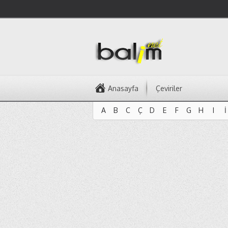
Anasayfa
Çeviriler
A
B
C
Ç
D
E
F
G
H
I
İ
A
B
C
Ç
D
E
F
G
H
I
İ