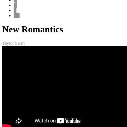
X
Y
Z
0-9
New Romantics
Taylor Swift