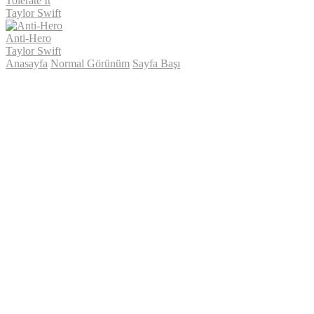
Tolerate It
Taylor Swift
Anti-Hero
Taylor Swift
Anasayfa
Normal Görünüm
Sayfa Başı