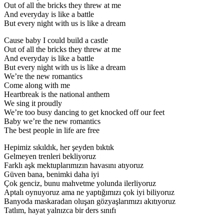
Out of all the bricks they threw at me
And everyday is like a battle
But every night with us is like a dream
Cause baby I could build a castle
Out of all the bricks they threw at me
And everyday is like a battle
But every night with us is like a dream
We’re the new romantics
Come along with me
Heartbreak is the national anthem
We sing it proudly
We’re too busy dancing to get knocked off our feet
Baby we’re the new romantics
The best people in life are free
Hepimiz sıkıldık, her şeyden bıktık
Gelmeyen trenleri bekliyoruz
Farklı aşk mektuplarımızın havasını atıyoruz
Güven bana, benimki daha iyi
Çok genciz, bunu mahvetme yolunda ilerliyoruz
Aptalı oynuyoruz ama ne yaptığımızı çok iyi biliyoruz
Banyoda maskaradan oluşan gözyaşlarımızı akıtıyoruz
Tatlım, hayat yalnızca bir ders sınıfı