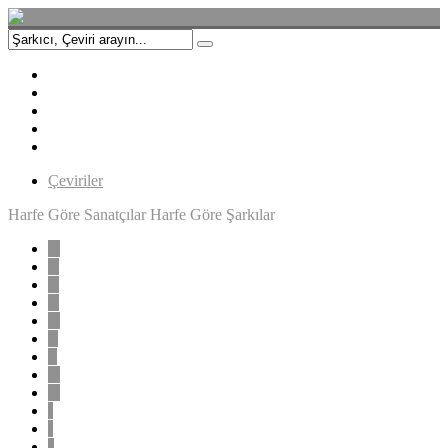
Çeviriler
Harfe Göre Sanatçılar
Harfe Göre Şarkılar
A
B
C
Ç
D
E
F
G
H
I
İ
J