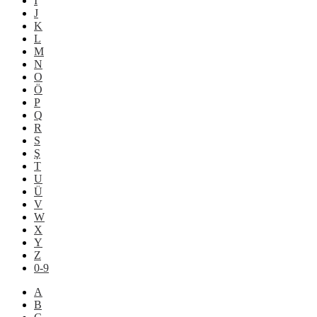
İ
J
K
L
M
N
O
Ö
P
Q
R
S
Ş
T
U
Ü
V
W
X
Y
Z
0-9
A
B