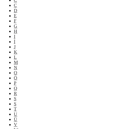
C
Ç
D
E
F
G
H
I
İ
J
K
L
M
N
O
Ö
P
Q
R
S
Ş
T
U
Ü
V