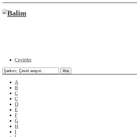
Çeviriler
A
B
C
Ç
D
E
F
G
H
I