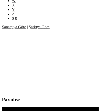
W
X
Y
Z
0-9
Sanatçıya Göre
|
Şarkıya Göre
Paradise