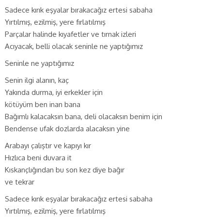
Sadece kırık eşyalar bırakacağız ertesi sabaha
Yırtılmış, ezilmiş, yere fırlatılmış
Parçalar halinde kıyafetler ve tırnak izleri
Acıyacak, belli olacak seninle ne yaptığımız
Seninle ne yaptığımız
Senin ilgi alanın, kaç
Yakında durma, iyi erkekler için
kötüyüm ben inan bana
Bağımlı kalacaksın bana, deli olacaksın benim için
Bendense ufak dozlarda alacaksın yine
Arabayı çalıştır ve kapıyı kır
Hızlıca beni duvara it
Kıskançlığından bu son kez diye bağır
ve tekrar
Sadece kırık eşyalar bırakacağız ertesi sabaha
Yırtılmış, ezilmiş, yere fırlatılmış