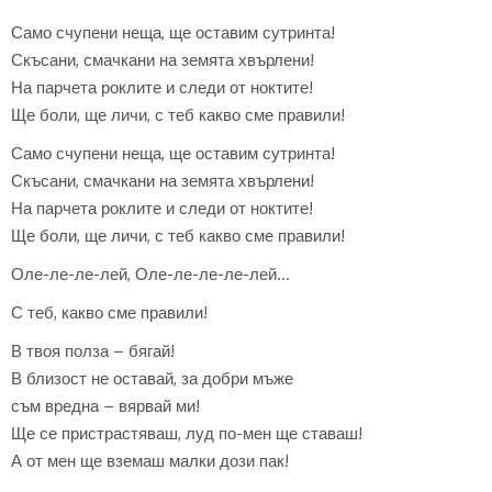
Само счупени неща, ще оставим сутринта!
Скъсани, смачкани на земята хвърлени!
На парчета роклите и следи от ноктите!
Ще боли, ще личи, с теб какво сме правили!
Само счупени неща, ще оставим сутринта!
Скъсани, смачкани на земята хвърлени!
На парчета роклите и следи от ноктите!
Ще боли, ще личи, с теб какво сме правили!
Оле-ле-ле-лей, Оле-ле-ле-ле-лей…
С теб, какво сме правили!
В твоя полза – бягай!
В близост не оставай, за добри мъже
съм вредна – вярвай ми!
Ще се пристрастяваш, луд по-мен ще ставаш!
А от мен ще вземаш малки дози пак!