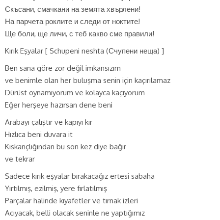
Скъсани, смачкани на земята хвърлени!
На парчета роклите и следи от ноктите!
Ще боли, ще личи, с теб какво сме правили!
Kırık Eşyalar [ Schupeni neshta (Счупени неща) ]
Ben sana göre zor değil imkansızım
ve benimle olan her buluşma senin için kaçırılamaz
Dürüst oynamıyorum ve kolayca kaçıyorum
Eğer herşeye hazırsan dene beni
Arabayı çalıştır ve kapıyı kır
Hızlıca beni duvara it
Kıskançlığından bu son kez diye bağır
ve tekrar
Sadece kırık eşyalar bırakacağız ertesi sabaha
Yırtılmış, ezilmiş, yere fırlatılmış
Parçalar halinde kıyafetler ve tırnak izleri
Acıyacak, belli olacak seninle ne yaptığımız