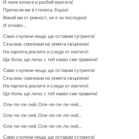
И пали колата и разбий вратата!
Притисни ме в стената, бързо!
Викай ми от ревност, че е за последно!
И отново…
Само счупени неща, ще оставим сутринта!
Скъсани, смачкани на земята хвърлени!
На парчета роклите и следи от ноктите!
Ще боли, ще личи, с теб какво сме правили!
Само счупени неща, ще оставим сутринта!
Скъсани, смачкани на земята хвърлени!
На парчета роклите и следи от ноктите!
Ще боли, ще личи, с теб какво сме правили!
Оле-ле-ле-лей, Оле-ле-ле-ле-лей…
Оле-ле-ле-лей, Оле-ле-ле-ле-лей…
Оле-ле-ле-лей, Оле-ле-ле-ле-лей…
Само счупени неща, ще оставим сутринта!