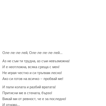
Оле-ле-ле-лей, Оле-ле-ле-ле-лей…
Аз не съм ти трудна, аз съм невъзможна!
И е неотложна, всяка среща с мен!
Не играя честно и си тръгвам лесно!
Ако си готов на всичко – пробвай ме!
И пали колата и разбий вратата!
Притисни ме в стената, бързо!
Викай ми от ревност, че е за последно!
И отново…