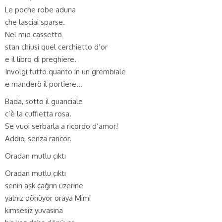
Le poche robe aduna
che lasciai sparse.
Nel mio cassetto
stan chiusi quel cerchietto d’or
e il libro di preghiere.
Involgi tutto quanto in un grembiale
e manderò il portiere…
Bada, sotto il guanciale
c’è la cuffietta rosa.
Se vuoi serbarla a ricordo d’amor!
Addio, senza rancor.
Oradan mutlu çıktı
Oradan mutlu çıktı
senin aşk çağrın üzerine
yalnız dönüyor oraya Mimi
kimsesiz yuvasına