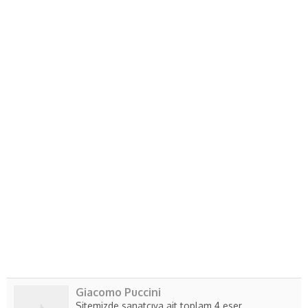
Giacomo Puccini
Sitemizde sanatçıya ait toplam 4 eser