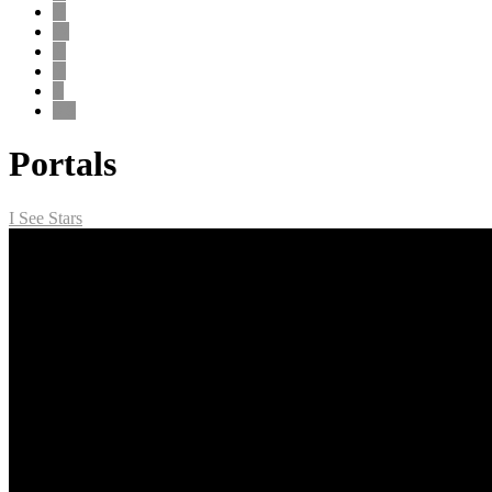
V
W
X
Y
Z
0-9
Portals
I See Stars