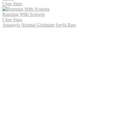
I See Stars
Running With Scissors
I See Stars
Anasayfa
Normal Görünüm
Sayfa Başı