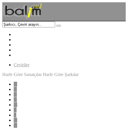
Çeviriler
Harfe Göre Sanatçılar
Harfe Göre Şarkılar
A
B
C
Ç
D
E
F
G
H