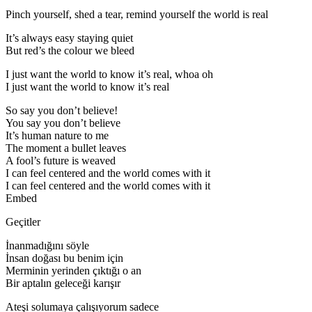
Pinch yourself, shed a tear, remind yourself the world is real
It’s always easy staying quiet
But red’s the colour we bleed
I just want the world to know it’s real, whoa oh
I just want the world to know it’s real
So say you don’t believe!
You say you don’t believe
It’s human nature to me
The moment a bullet leaves
A fool’s future is weaved
I can feel centered and the world comes with it
I can feel centered and the world comes with it
Embed
Geçitler
İnanmadığını söyle
İnsan doğası bu benim için
Merminin yerinden çıktığı o an
Bir aptalın geleceği karışır
Ateşi solumaya çalışıyorum sadece