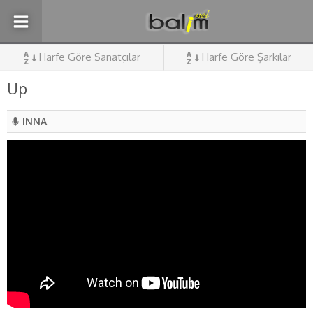
Harfe Göre Sanatçılar
Harfe Göre Şarkılar
Up
INNA