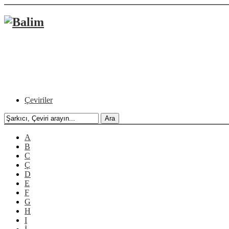
Çeviriler
A
B
C
Ç
D
E
F
G
H
I