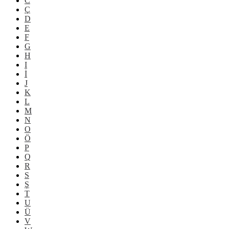
C
Ç
D
E
F
G
H
I
İ
J
K
L
M
N
O
Ö
P
Q
R
S
Ş
T
U
Ü
V