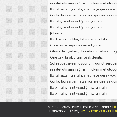
rezalet olmama rağmen mükemmel olduğu
Bu ilahsızlar için ilahi, affetmeye gerek yok
Çünkü burası cennetse, içeriye girersek 
Bu ilahi, nasıl yaşadığımız için ilahi
Bu ilahi, nasıl yaşadığımız için ilahi
[Chorus]
Bu dinsiz çocuklar, ilahsızlar için ilahi
Günah işlemeye devam ediyoruz
Otoyolda uçarken, Hyundai’nin arka koltu
Öne çek, bırak gitsin, uşak değiliz
Şöhret delisiysen üzgünüm, gönül serüve
rezalet olmama rağmen mükemmel olduğu
Bu ilahsızlar için ilahi, affetmeye gerek yok
Çünkü burası cennetse, içeriye girersek 
Bu bir ilahi, nasıl yaşadığımız için ilahi
Bu bir ilahi, nasıl yaşadığımız için ilahi
© 2006 - 2026 Balim Tüm Hakları Saklıdır.
Biz
Bu sitenin kullanımı,
Gizlilik Politikası
/
Kulla