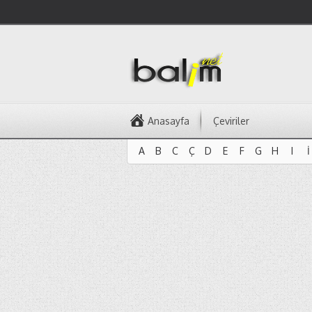
Anasayfa
Çeviriler
A
B
C
Ç
D
E
F
G
H
I
İ
A
B
C
Ç
D
E
F
G
H
I
İ