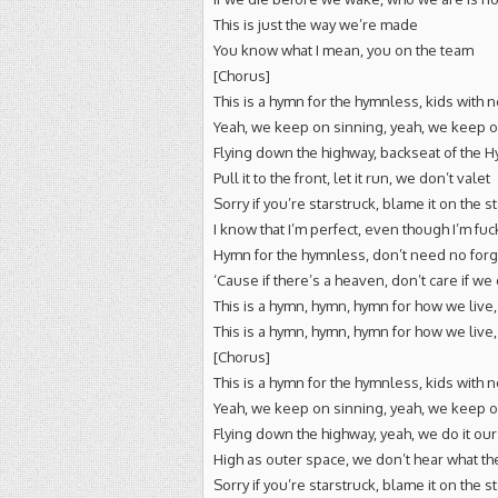
This is just the way we’re made
You know what I mean, you on the team
[Chorus]
This is a hymn for the hymnless, kids with n
Yeah, we keep on sinning, yeah, we keep o
Flying down the highway, backseat of the 
Pull it to the front, let it run, we don’t valet
Sorry if you’re starstruck, blame it on the s
I know that I’m perfect, even though I’m fu
Hymn for the hymnless, don’t need no for
‘Cause if there’s a heaven, don’t care if we 
This is a hymn, hymn, hymn for how we live, 
This is a hymn, hymn, hymn for how we live,
[Chorus]
This is a hymn for the hymnless, kids with n
Yeah, we keep on sinning, yeah, we keep o
Flying down the highway, yeah, we do it ou
High as outer space, we don’t hear what th
Sorry if you’re starstruck, blame it on the s