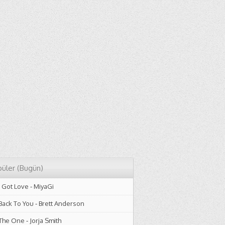
üler (Bugün)
I Got Love
-
MiyaGi
Back To You
-
Brett Anderson
The One
-
Jorja Smith