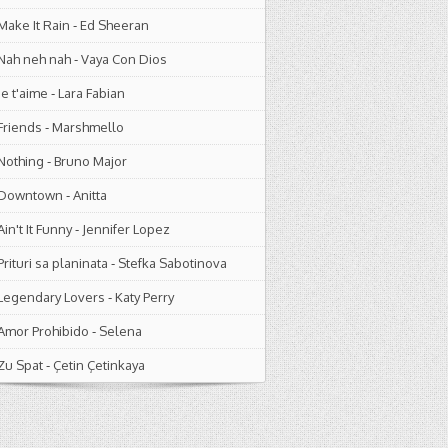
Make It Rain
-
Ed Sheeran
Nah neh nah
-
Vaya Con Dios
Je t'aime
-
Lara Fabian
Friends
-
Marshmello
Nothing
-
Bruno Major
Downtown
-
Anitta
Ain't It Funny
-
Jennifer Lopez
Prituri sa planinata
-
Stefka Sabotinova
Legendary Lovers
-
Katy Perry
Amor Prohibido
-
Selena
Zu Spat
-
Çetin Çetinkaya