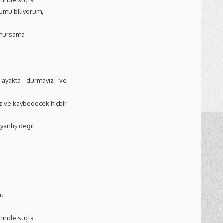
ninde suçla
mu biliyorum,
umursama
 ayakta durmayız ve
z ve kaybedecek hiçbir
anlış değil
n
ğu
ninde suçla