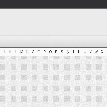
J
K
L
M
N
O
Ö
P
Q
R
S
Ş
T
U
Ü
V
W
X
J
K
L
M
N
O
Ö
P
Q
R
S
Ş
T
U
Ü
V
W
X