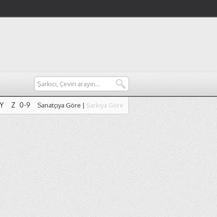
Y
Z
0-9
Sanatçıya Göre
|
Şarkıya Göre
Y
Z
0-9