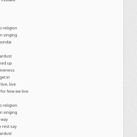
o religion
n singing
Hyundai
tardust
cked up
giveness
get in
live, live
 for how we live
o religion
n singing
r way
e rest say
tardust