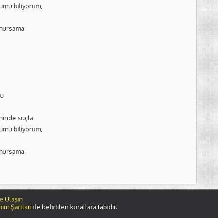
mu biliyorum,
umursama
ğu
ninde suçla
mu biliyorum,
umursama
e Ulaşın
nım Şartları
ile belirtilen kurallara tabidir.