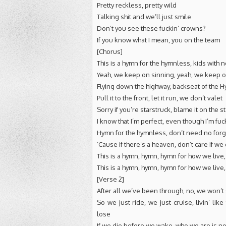
Pretty reckless, pretty wild
Talking shit and we’ll just smile
Don’t you see these fuckin’ crowns?
If you know what I mean, you on the team
[Chorus]
This is a hymn for the hymnless, kids with n
Yeah, we keep on sinning, yeah, we keep o
Flying down the highway, backseat of the 
Pull it to the front, let it run, we don’t valet
Sorry if you’re starstruck, blame it on the s
I know that I’m perfect, even though I’m fu
Hymn for the hymnless, don’t need no for
‘Cause if there’s a heaven, don’t care if we 
This is a hymn, hymn, hymn for how we live, 
This is a hymn, hymn, hymn for how we live,
[Verse 2]
After all we’ve been through, no, we won’t
So we just ride, we just cruise, livin’ like
lose
If we die before we wake, who we are is n