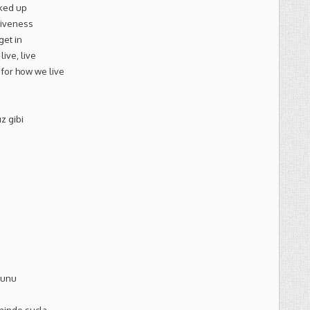
cked up
giveness
get in
live, live
 for how we live
z gibi
ğunu