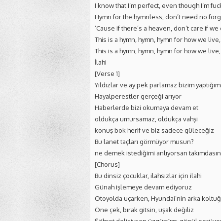
I know that I’m perfect, even though I’m fu
Hymn for the hymnless, don’t need no for
‘Cause if there’s a heaven, don’t care if we 
This is a hymn, hymn, hymn for how we live, 
This is a hymn, hymn, hymn for how we live,
İlahi
[Verse 1]
Yıldızlar ve ay pek parlamaz bizim yaptığımı
Hayalperestler gerçeği arıyor
Haberlerde bizi okumaya devam et
oldukça umursamaz, oldukça vahşi
konuş bok herif ve biz sadece güleceğiz
Bu lanet taçları görmüyor musun?
ne demek istediğimi anlıyorsan takımdasın
[Chorus]
Bu dinsiz çocuklar, ilahsızlar için ilahi
Günah işlemeye devam ediyoruz
Otoyolda uçarken, Hyundai’nin arka koltu
Öne çek, bırak gitsin, uşak değiliz