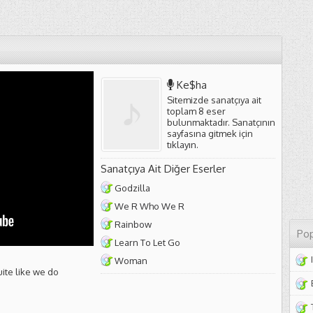
Ke$ha
Sitemizde sanatçıya ait
toplam 8 eser
bulunmaktadır. Sanatçının
sayfasına gitmek için
tıklayın
.
Sanatçıya Ait Diğer Eserler
Godzilla
We R Who We R
Rainbow
Pop
Learn To Let Go
Woman
ite like we do