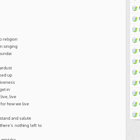
o religion
n singing
Hyundai
tardust
cked up
giveness
get in
live, live
 for how we live
 stand and salute
 there’s nothing left to
o mistake