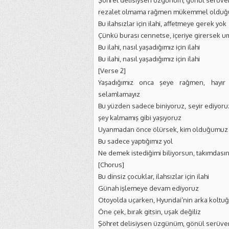
Şöhret delisiysen üzgünüm, gönül serüve
rezalet olmama rağmen mükemmel olduğu
Bu ilahsızlar için ilahi, affetmeye gerek yok
Çünkü burası cennetse, içeriye girersek 
Bu ilahi, nasıl yaşadığımız için ilahi
Bu ilahi, nasıl yaşadığımız için ilahi
[Verse 2]
Yaşadığımız onca şeye rağmen, hayır
selamlamayız
Bu yüzden sadece biniyoruz, seyir ediyoru
şey kalmamış gibi yaşıyoruz
Uyanmadan önce ölürsek, kim olduğumuz y
Bu sadece yaptığımız yol
Ne demek istediğimi biliyorsun, takımdası
[Chorus]
Bu dinsiz çocuklar, ilahsızlar için ilahi
Günah işlemeye devam ediyoruz
Otoyolda uçarken, Hyundai’nin arka koltu
Öne çek, bırak gitsin, uşak değiliz
Şöhret delisiysen üzgünüm, gönül serüve