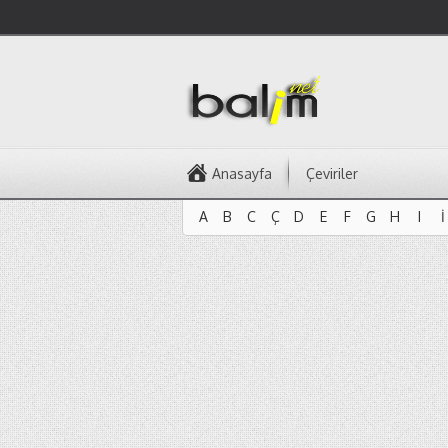
Anasayfa
Çeviriler
A
B
C
Ç
D
E
F
G
H
I
İ
A
B
C
Ç
D
E
F
G
H
I
İ