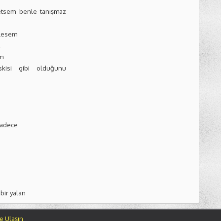
 etsem benle tanışmaz
ylesem
z
im
kisi gibi olduğunu
sadece
bir yalan
e Ulaşın