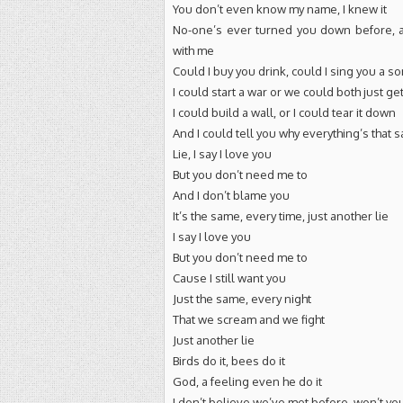
You don’t even know my name, I knew it
No-one’s ever turned you down before, an
with me
Could I buy you drink, could I sing you a s
I could start a war or we could both just ge
I could build a wall, or I could tear it down
And I could tell you why everything’s that
Lie, I say I love you
But you don’t need me to
And I don’t blame you
It’s the same, every time, just another lie
I say I love you
But you don’t need me to
Cause I still want you
Just the same, every night
That we scream and we fight
Just another lie
Birds do it, bees do it
God, a feeling even he do it
I don’t believe we’ve met before, won’t yo