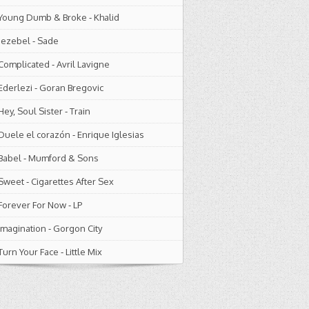
Young Dumb & Broke
-
Khalid
Jezebel
-
Sade
Complicated
-
Avril Lavigne
Ederlezi
-
Goran Bregovic
Hey, Soul Sister
-
Train
Duele el corazón
-
Enrique Iglesias
Babel
-
Mumford & Sons
Sweet
-
Cigarettes After Sex
Forever For Now
-
LP
Imagination
-
Gorgon City
Turn Your Face
-
Little Mix