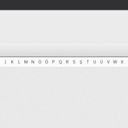
J
K
L
M
N
O
Ö
P
Q
R
S
Ş
T
U
Ü
V
W
X
J
K
L
M
N
O
Ö
P
Q
R
S
Ş
T
U
Ü
V
W
X