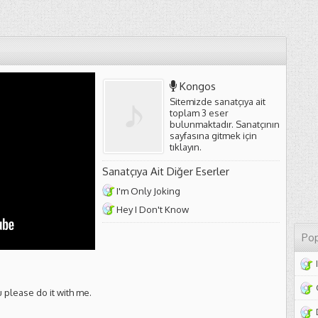
Kongos
Sitemizde sanatçıya ait
toplam 3 eser
bulunmaktadır. Sanatçının
sayfasına gitmek için
tıklayın
.
Sanatçıya Ait Diğer Eserler
I'm Only Joking
Hey I Don't Know
Pop
 please do it with me.