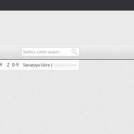
Y
Z
0-9
Sanatçıya Göre
|
Şarkıya Göre
Y
Z
0-9