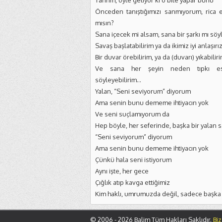
Tanrım, öyle geliyor ki o bile yapar bunu
Önceden tanıştığımızı sanmıyorum, rica
mısın?
Sana içecek mi alsam, sana bir şarkı mı sö
Savaş başlatabilirim ya da ikimiz iyi anlaşırı
Bir duvar örebilirim, ya da (duvarı) yıkabilir
Ve sana her şeyin neden tıpkı es
söyleyebilirim…
Yalan, “Seni seviyorum” diyorum
Ama senin bunu dememe ihtiyacın yok
Ve seni suçlamıyorum da
Hep böyle, her seferinde, başka bir yalan 
“Seni seviyorum” diyorum
Ama senin bunu dememe ihtiyacın yok
Çünkü hala seni istiyorum
Aynı işte, her gece
Çığlık atıp kavga ettiğimiz
Kim haklı, umrumuzda değil, sadece başka 
© 2006 - 2026 Balim Tüm Hakları Saklıdır.
Biz