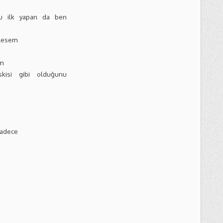
u ilk yapan da ben
ylesem
z
im
kisi gibi olduğunu
sadece