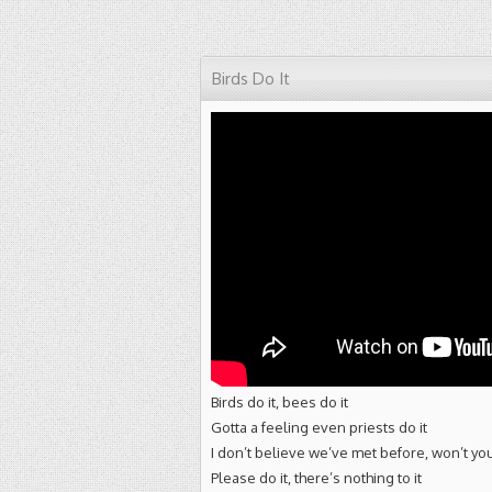
Birds Do It
Birds do it, bees do it
Gotta a feeling even priests do it
I don’t believe we’ve met before, won’t you
Please do it, there’s nothing to it