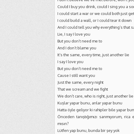
Could I buy you drink, could I sing you a s
I could start a war or we could both just ge
I could build a wall, or I could tear it down
And I could tell you why everything’s that s
Lie, I say I love you
But you don’t need me to
And I don’t blame you
It’s the same, every time, just another lie
I say I love you
But you don’t need me to
Cause I still want you
Just the same, every night
That we scream and we fight
We don’t care, who is right, just another lie
Kuşlar yapar bunu, arılar yapar bunu
Hatta öyle geliyor ki rahipler bile yapar bu
Önceden tanıştığımızı sanmıyorum, rica
mısın?
Lütfen yap bunu, bunda bir şey yok