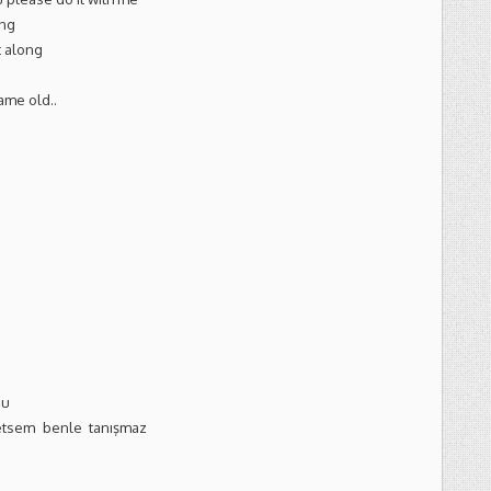
ong
t along
ame old..
nu
 etsem benle tanışmaz