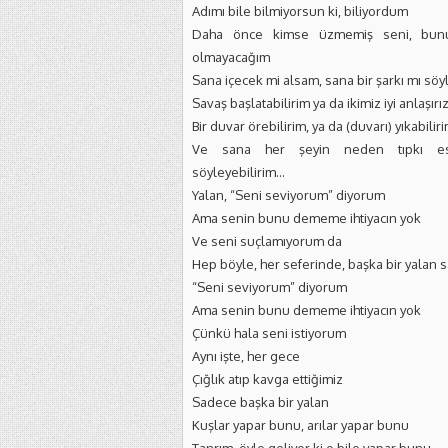
Adımı bile bilmiyorsun ki, biliyordum
Daha önce kimse üzmemiş seni, bun
olmayacağım
Sana içecek mi alsam, sana bir şarkı mı sö
Savaş başlatabilirim ya da ikimiz iyi anlaşırı
Bir duvar örebilirim, ya da (duvarı) yıkabilir
Ve sana her şeyin neden tıpkı es
söyleyebilirim…
Yalan, “Seni seviyorum” diyorum
Ama senin bunu dememe ihtiyacın yok
Ve seni suçlamıyorum da
Hep böyle, her seferinde, başka bir yalan 
“Seni seviyorum” diyorum
Ama senin bunu dememe ihtiyacın yok
Çünkü hala seni istiyorum
Aynı işte, her gece
Çığlık atıp kavga ettiğimiz
Sadece başka bir yalan
Kuşlar yapar bunu, arılar yapar bunu