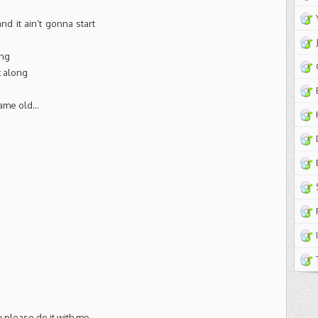
d it ain’t gonna start
ong
t along
 same old…
u please do it with me