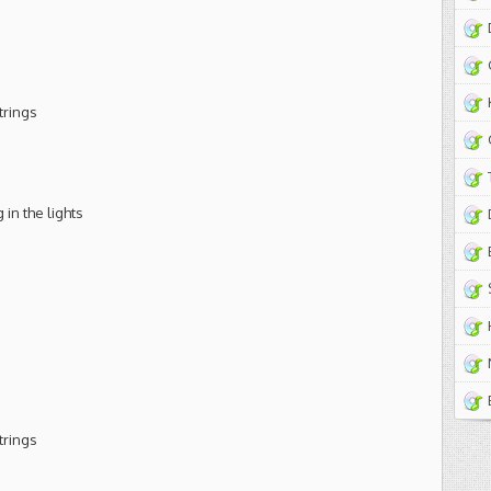
trings
in the lights
trings