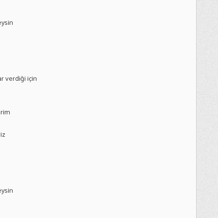
eysin
 verdiği için
irim
riz
eysin