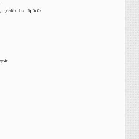
m
iz, çünkü bu öpücük
eysin