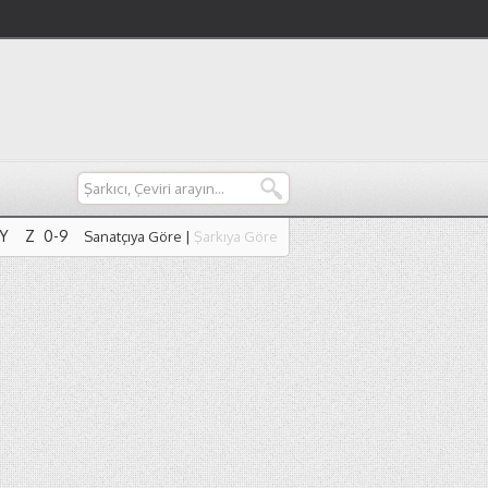
Y
Z
0-9
Sanatçıya Göre
|
Şarkıya Göre
Y
Z
0-9