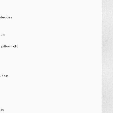
 decides
 die
pillow fight
trings
ibi