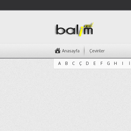
Anasayfa
Çeviriler
A
B
C
Ç
D
E
F
G
H
I
İ
A
B
C
Ç
D
E
F
G
H
I
İ