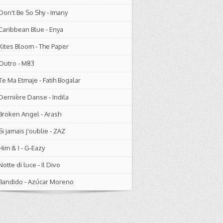
Don't Be So Shy
-
Imany
Caribbean Blue
-
Enya
Kites Bloom
-
The Paper
Outro
-
M83
Te Ma Etmaje
-
Fatih Bogalar
Dernière Danse
-
Indila
Broken Angel
-
Arash
Si jamais j'oublie
-
ZAZ
Him & I
-
G-Eazy
Notte di luce
-
Il Divo
Bandido
-
Azúcar Moreno