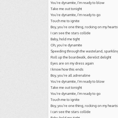
You’re dynamite, I’m ready to blow
Take me out tonight
You’re dynamite, I’m ready to go
Touch me to ignite
Boy, you’re one thing, rocking on my hearts
I can see the stars collide
Baby, hold me tight
Oh, you’re dynamite
Speeding through the wasteland, sparkling 
Roll up the boardwalk, derelict delight
Eyes are on my dress again
I know how this ends
Boy, you’re all adrenaline
You’re dynamite, I’m ready to blow
Take me out tonight
You’re dynamite, I’m ready to go
Touch me to ignite
Boy, you’re one thing, rocking on my hearts
I can see the stars collide
Baby, hold me tight