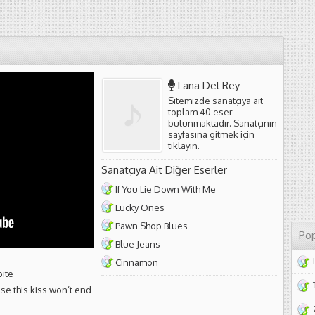
Lana Del Rey
Sitemizde sanatçıya ait
toplam 40 eser
bulunmaktadır. Sanatçının
sayfasına gitmek için
tıklayın
.
Sanatçıya Ait Diğer Eserler
If You Lie Down With Me
Lucky Ones
Pawn Shop Blues
Pop
Blue Jeans
Cinnamon
bite
se this kiss won’t end