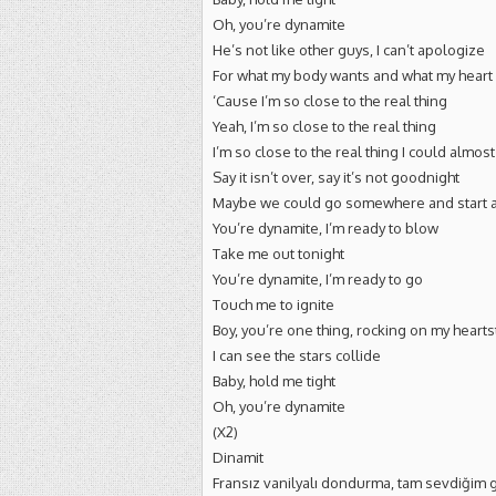
Oh, you’re dynamite
He’s not like other guys, I can’t apologize
For what my body wants and what my heart
‘Cause I’m so close to the real thing
Yeah, I’m so close to the real thing
I’m so close to the real thing I could almost
Say it isn’t over, say it’s not goodnight
Maybe we could go somewhere and start a 
You’re dynamite, I’m ready to blow
Take me out tonight
You’re dynamite, I’m ready to go
Touch me to ignite
Boy, you’re one thing, rocking on my hearts
I can see the stars collide
Baby, hold me tight
Oh, you’re dynamite
(X2)
Dinamit
Fransız vanilyalı dondurma, tam sevdiğim g