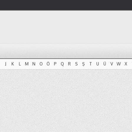
J
K
L
M
N
O
Ö
P
Q
R
S
Ş
T
U
Ü
V
W
X
J
K
L
M
N
O
Ö
P
Q
R
S
Ş
T
U
Ü
V
W
X