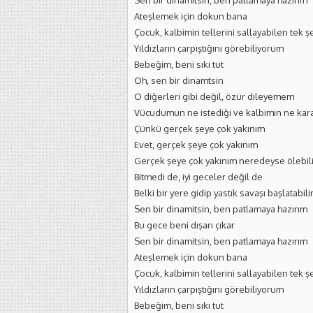
Sen bir dinamitsin, ben patlamaya hazırım
Ateşlemek için dokun bana
Çocuk, kalbimin tellerini sallayabilen tek ş
Yıldızların çarpıştığını görebiliyorum
Bebeğim, beni sıkı tut
Oh, sen bir dinamtsin
O diğerleri gibi değil, özür dileyemem
Vücudumun ne istediği ve kalbimin ne karar
Çünkü gerçek şeye çok yakınım
Evet, gerçek şeye çok yakınım
Gerçek şeye çok yakınım neredeyse ölebil
Bitmedi de, iyi geceler değil de
Belki bir yere gidip yastık savaşı başlatabili
Sen bir dinamitsin, ben patlamaya hazırım
Bu gece beni dışarı çıkar
Sen bir dinamitsin, ben patlamaya hazırım
Ateşlemek için dokun bana
Çocuk, kalbimin tellerini sallayabilen tek ş
Yıldızların çarpıştığını görebiliyorum
Bebeğim, beni sıkı tut