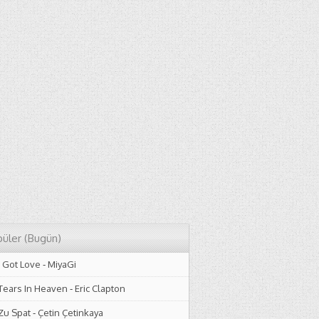
üler (Bugün)
I Got Love
-
MiyaGi
Tears In Heaven
-
Eric Clapton
Zu Spat
-
Çetin Çetinkaya