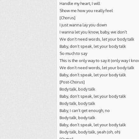
Handle my heart, I will
Show me how you really feel
[Chorus]
I just wanna lay you down
I wanna let you know, baby, we don’t
We don’t need words, let your body talk
Baby, don’t speak, let your body talk
So much to say
This is the only way to say it (only way I kno
We don’t need words, let your body talk
Baby, don’t speak, let your body talk
[Post-Chorus]
Body talk, body talk
Baby, don’t speak, let your body talk
Body talk, body talk
Baby, I can’t get enough, no
Body talk, body talk
Baby, don’t speak, let your body talk
Body talk, body talk, yeah (oh, oh)