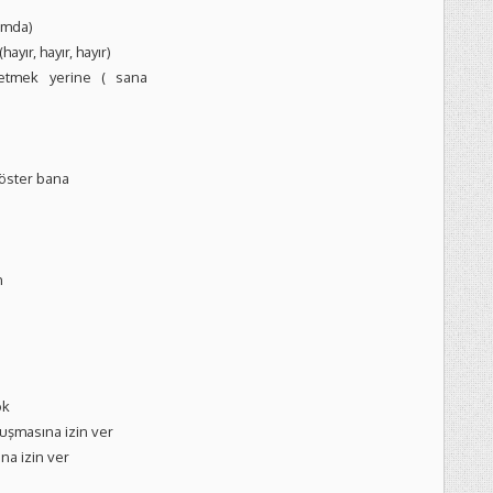
ımda)
yır, hayır, hayır)
etmek yerine ( sana
öster bana
m
ok
uşmasına izin ver
a izin ver