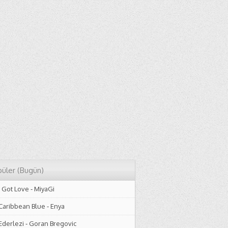
üler (Bugün)
I Got Love
-
MiyaGi
Caribbean Blue
-
Enya
Ederlezi
-
Goran Bregovic