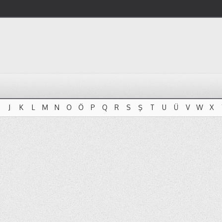
J
K
L
M
N
O
Ö
P
Q
R
S
Ş
T
U
Ü
V
W
X
J
K
L
M
N
O
Ö
P
Q
R
S
Ş
T
U
Ü
V
W
X