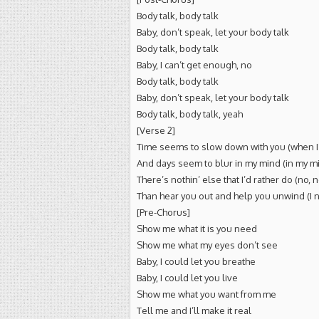
Body talk, body talk
Baby, don’t speak, let your body talk
Body talk, body talk
Baby, I can’t get enough, no
Body talk, body talk
Baby, don’t speak, let your body talk
Body talk, body talk, yeah
[Verse 2]
Time seems to slow down with you (when I
And days seem to blur in my mind (in my m
There’s nothin’ else that I’d rather do (no, n
Than hear you out and help you unwind (I 
[Pre-Chorus]
Show me what it is you need
Show me what my eyes don’t see
Baby, I could let you breathe
Baby, I could let you live
Show me what you want from me
Tell me and I’ll make it real