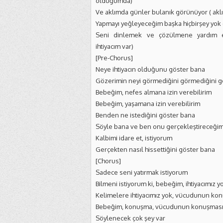
olduğumda)
Ve aklımda günler bulanık görünüyor ( akl
Yapmayı yeğleyeceğim başka hiçbirşey yok (ha
Seni dinlemek ve çözülmene yardım 
ihtiyacım var)
[Pre-Chorus]
Neye ihtiyacın olduğunu göster bana
Gözerimin neyi görmediğini görmediğini g
Bebeğim, nefes almana izin verebilirim
Bebeğim, yaşamana izin verebilirim
Benden ne istediğini göster bana
Söyle bana ve ben onu gerçekleştireceği
Kalbimi idare et, istiyorum
Gerçekten nasıl hissettiğini göster bana
[Chorus]
Sadece seni yatırmak istiyorum
Bilmeni istiyorum ki, bebeğim, ihtiyacımız y
Kelimelere ihtiyacımız yok, vücudunun kon
Bebeğim, konuşma, vücudunun konuşmasın
Söylenecek çok şey var