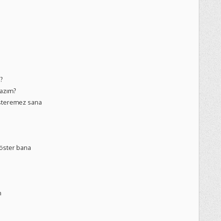
?
lazım?
österemez sana
öster bana
m