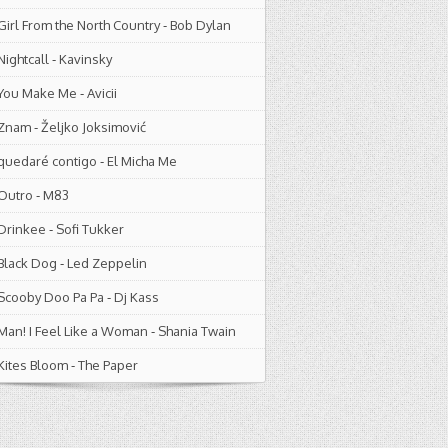
Girl From the North Country
-
Bob Dylan
Nightcall
-
Kavinsky
You Make Me
-
Avicii
Znam
-
Željko Joksimović
quedaré contigo
-
El Micha Me
Outro
-
M83
Drinkee
-
Sofi Tukker
Black Dog
-
Led Zeppelin
Scooby Doo Pa Pa
-
Dj Kass
Man! I Feel Like a Woman
-
Shania Twain
Kites Bloom
-
The Paper