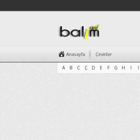
Anasayfa
Çeviriler
A
B
C
Ç
D
E
F
G
H
I
İ
A
B
C
Ç
D
E
F
G
H
I
İ