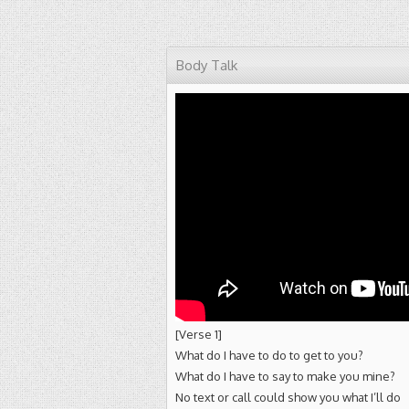
Body Talk
[Verse 1]
What do I have to do to get to you?
What do I have to say to make you mine?
No text or call could show you what I’ll do