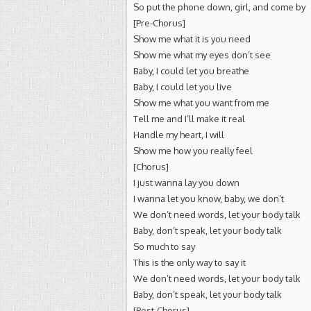
So put the phone down, girl, and come by
[Pre-Chorus]
Show me what it is you need
Show me what my eyes don’t see
Baby, I could let you breathe
Baby, I could let you live
Show me what you want from me
Tell me and I’ll make it real
Handle my heart, I will
Show me how you really feel
[Chorus]
I just wanna lay you down
I wanna let you know, baby, we don’t
We don’t need words, let your body talk
Baby, don’t speak, let your body talk
So much to say
This is the only way to say it
We don’t need words, let your body talk
Baby, don’t speak, let your body talk
[Post-Chorus]