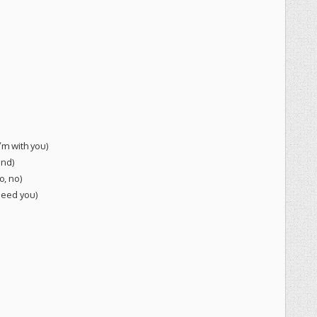
’m with you)
ind)
o, no)
need you)