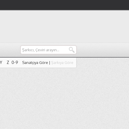
Y
Z
0-9
Sanatçıya Göre
|
Şarkıya Göre
Y
Z
0-9