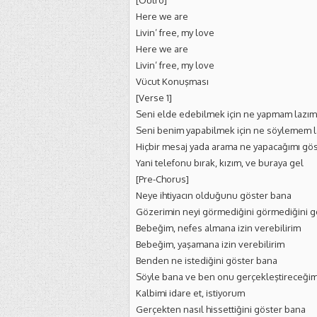
[Outro]
Here we are
Livin’ free, my love
Here we are
Livin’ free, my love
Vücut Konuşması
[Verse 1]
Seni elde edebilmek için ne yapmam lazım
Seni benim yapabilmek için ne söylemem 
Hiçbir mesaj yada arama ne yapacağımı g
Yani telefonu bırak, kızım, ve buraya gel
[Pre-Chorus]
Neye ihtiyacın olduğunu göster bana
Gözerimin neyi görmediğini görmediğini g
Bebeğim, nefes almana izin verebilirim
Bebeğim, yaşamana izin verebilirim
Benden ne istediğini göster bana
Söyle bana ve ben onu gerçekleştireceği
Kalbimi idare et, istiyorum
Gerçekten nasıl hissettiğini göster bana