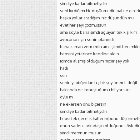
şimdiye kadar bilmeliydin
seni kırdığımı hiç düşünmedin bahse girer
başka yollar aradığımı hiç düşündün mü
evet her şeyi çözmüşsün
ama söyle bana şimdi ağlayan tek kişi kim
avucunun için senin planındı
bana zaman vermedin ama şimdi benimkini 
hepsini yeterince kendine aldın
içimde alışmış olduğum hiçbir şey yok
hadi
sen
senin yaptığından hiç bir şey önemli değil
hakkında ne konuştuğumu biliyorsun
öyle mi
ne ekersen onu biçersin
şimdiye kadar bilmeliydin
hepsi tek gecelik hallerin(bunu düşünmeli
onun sadece arkadaşın olduğunu söyledi
şimdi memnun musun