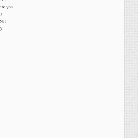
k to you
ou
ou )
ay
w