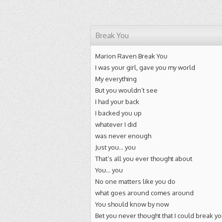
Break You
Marion Raven Break You
I was your girl, gave you my world
My everything
But you wouldn’t see
I had your back
I backed you up
whatever I did
was never enough
Just you… you
That’s all you ever thought about
You… you
No one matters like you do
what goes around comes around
You should know by now
Bet you never thought that I could break y