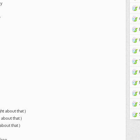
ay
w
ht about that )
 about that )
about that )
free