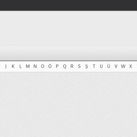
J
K
L
M
N
O
Ö
P
Q
R
S
Ş
T
U
Ü
V
W
X
J
K
L
M
N
O
Ö
P
Q
R
S
Ş
T
U
Ü
V
W
X