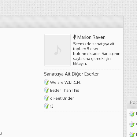
Marion Raven
Sitemizde sanatçıya ait
toplam 5 eser
bulunmaktadır. Sanatçının
sayfasına gitmek için
tıklayın
.
Sanatçıya Ait Diğer Eserler
We are W.I.T.C.H.
Better Than This
6 Feet Under
Pop
13
ou