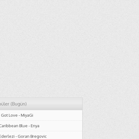
üler (Bugün)
I Got Love
-
MiyaGi
Caribbean Blue
-
Enya
Ederlezi
-
Goran Bregovic