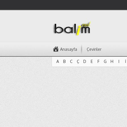
Anasayfa
Çeviriler
A
B
C
Ç
D
E
F
G
H
I
İ
A
B
C
Ç
D
E
F
G
H
I
İ