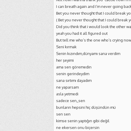
I can breath again and I’m never going bac
Bet you never thought that I could break y
( Bet you never thought that I could break y
Did you think that i would look the other w
yeah you had it all figured out
But tell me who’s the one who’s crying no
Seni kırmak
Senin kızındım,dünyamı sana verdim
her şeyimi
ama sen göremedin
senin gerindeydim
sana sırtımı dayadım
ne yaparsam
asla yetmedi
sadece sen,,sen
bunların hepsini hiç düşündün mü
sen sen
kimse senin yaptığın gibi değil
ne ekersen onu biçersin