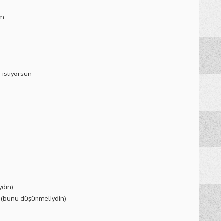
im
istiyorsun
ydin)
n(bunu düşünmeliydin)