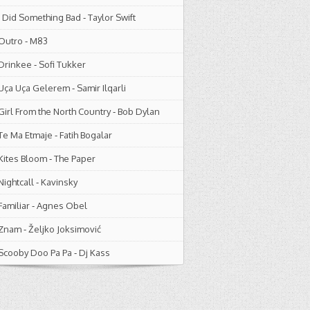
I Did Something Bad
-
Taylor Swift
Outro
-
M83
Drinkee
-
Sofi Tukker
Uça Uça Gelerem
-
Samir Ilqarli
Girl From the North Country
-
Bob Dylan
Te Ma Etmaje
-
Fatih Bogalar
Kites Bloom
-
The Paper
Nightcall
-
Kavinsky
Familiar
-
Agnes Obel
Znam
-
Željko Joksimović
Scooby Doo Pa Pa
-
Dj Kass