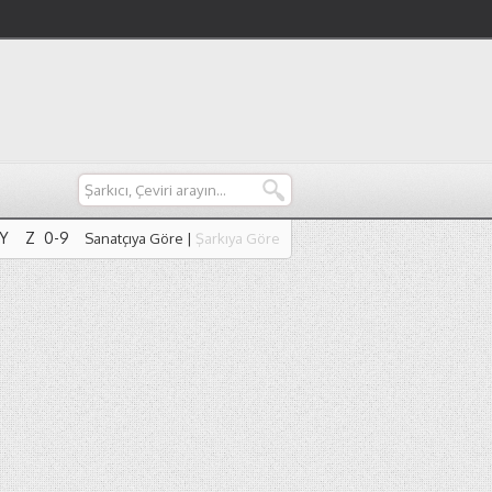
Y
Z
0-9
Sanatçıya Göre
|
Şarkıya Göre
Y
Z
0-9