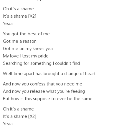
Oh it’s a shame
It’s a shame [X2]
Yeaa
You got the best of me
Got me a reason
Got me on my knees yea
My love I lost my pride
Searching for something I couldn’t find
Well time apart has brought a change of heart
And now you confess that you need me
And now you release what you’re feeling
But how is this suppose to ever be the same
Oh it’s a shame
It’s a shame [X2]
Yeaa