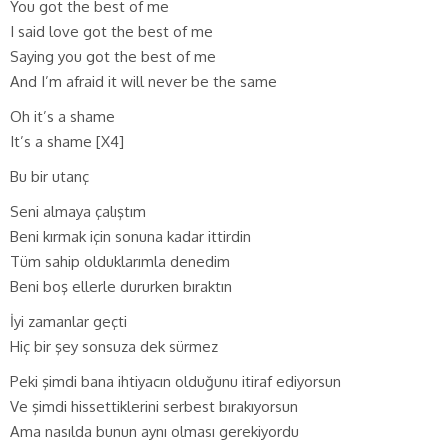
You got the best of me
I said love got the best of me
Saying you got the best of me
And I’m afraid it will never be the same
Oh it’s a shame
It’s a shame [X4]
Bu bir utanç
Seni almaya çalıştım
Beni kırmak için sonuna kadar ittirdin
Tüm sahip olduklarımla denedim
Beni boş ellerle dururken bıraktın
İyi zamanlar geçti
Hiç bir şey sonsuza dek sürmez
Peki şimdi bana ihtiyacın olduğunu itiraf ediyorsun
Ve şimdi hissettiklerini serbest bırakıyorsun
Ama nasılda bunun aynı olması gerekiyordu