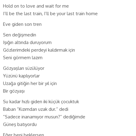
Hold on to love and wait for me
I’ll be the last train, I’ll be your last train home
Eve giden son tren
Sen değişmedin
Işığın altında duruyorum
Gözlerimdeki perdeyi kaldırmak için
Seni görmem lazım
Gözyaşları süzülüyor
Yüzünü kaplıyorlar
Uzağa gitiğin her bir yıl için
Bir gözyaşı
Su kadar hızlı giden iki küçük çocuktuk
Baban ”Kızımdan uzak dur.” dedi
”Sadece inanamıyor musun?” dediğimde
Güneş batıyordu
Eğer beni beklersen,