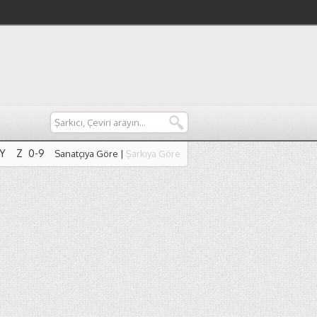
Y
Z
0-9
Sanatçıya Göre
|
Şarkıya Göre
Y
Z
0-9