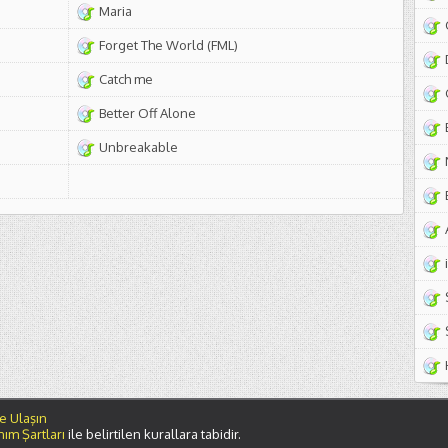
Maria
Forget The World (FML)
Catch me
Better Off Alone
Unbreakable
e Ulaşın
nım Şartları
ile belirtilen kurallara tabidir.