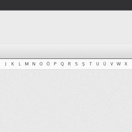
J
K
L
M
N
O
Ö
P
Q
R
S
Ş
T
U
Ü
V
W
X
J
K
L
M
N
O
Ö
P
Q
R
S
Ş
T
U
Ü
V
W
X