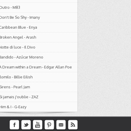
Outro
-
M83
Don't Be So Shy
-
Imany
Caribbean Blue
-
Enya
Broken Angel
-
Arash
Notte di luce
-
Il Divo
Bandido
-
Azúcar Moreno
A Dream within a Dream
-
Edgar Allan Poe
ilomilo
-
Billie Eilish
Sirens
-
Pearl Jam
Si jamais j'oublie
-
ZAZ
Him & I
-
G-Eazy