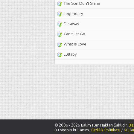
The Sun Don't Shine
Legendary
Far away
Can't Let Go
What Is Love
Lullaby
© 2006 - 2026 Balim Tüm Hakları Saklıdır.
Biz
Bu sitenin kullanımı,
Gizlilik Politikası
/
Kulla