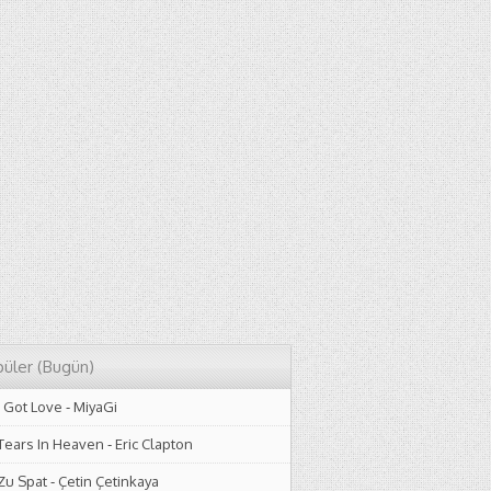
üler (Bugün)
I Got Love
-
MiyaGi
Tears In Heaven
-
Eric Clapton
Zu Spat
-
Çetin Çetinkaya