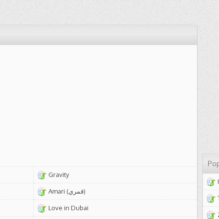
Pop
Gravity
Amari (قمري)
Love in Dubai