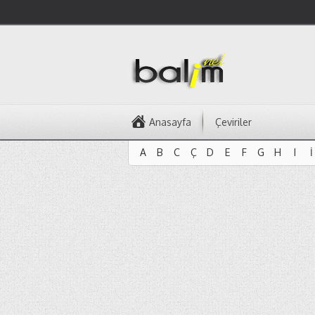
Anasayfa
Çeviriler
A
B
C
Ç
D
E
F
G
H
I
İ
A
B
C
Ç
D
E
F
G
H
I
İ