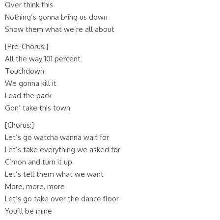
Over think this
Nothing’s gonna bring us down
Show them what we’re all about
[Pre-Chorus:]
All the way 101 percent
Touchdown
We gonna kill it
Lead the pack
Gon’ take this town
[Chorus:]
Let’s go watcha wanna wait for
Let’s take everything we asked for
C’mon and turn it up
Let’s tell them what we want
More, more, more
Let’s go take over the dance floor
You’ll be mine