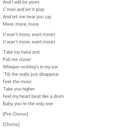
And I will be yours
C’mon and let it play
And let me hear you say
More, more, more
(I wan’t more, want more)
(I wan’t more, want more)
Take my hand and
Pull me closer
Whisper nothing’s in my ear
‘Till the walls just disappear
Feel the music
Take you higher
Feel my heart beat like a drum
Baby, you’re the only one
[Pre-Chorus]
[Chorus]