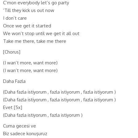
C’mon everybody let’s go party
‘Till they kick us out now
I don’t care
Once we get it started
We won’t stop until we get it all out
Take me there, take me there
[Chorus]
(I wan’t more, want more)
(I wan’t more, want more)
Daha Fazla
(Daha fazla istiyorum , fazla istiyorum , fazla istiyorum )
(Daha fazla istiyorum , fazla istiyorum , fazla istiyorum )
Evet [5x]
(Daha fazla istiyorum , fazla istiyorum )
Cuma gecesi ve
Biz sadece konuşuruz