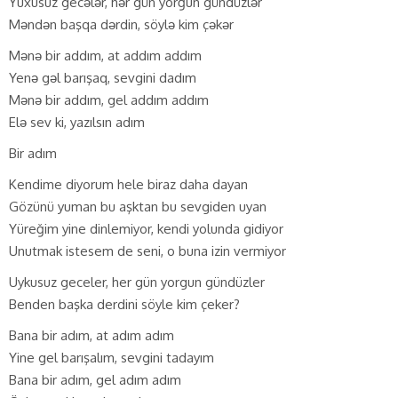
Yuxusuz gecələr, hər gün yorğun gündüzlər
Məndən başqa dərdin, söylə kim çəkər
Mənə bir addım, at addım addım
Yenə gəl barışaq, sevgini dadım
Mənə bir addım, gel addım addım
Elə sev ki, yazılsın adım
Bir adım
Kendime diyorum hele biraz daha dayan
Gözünü yuman bu aşktan bu sevgiden uyan
Yüreğim yine dinlemiyor, kendi yolunda gidiyor
Unutmak istesem de seni, o buna izin vermiyor
Uykusuz geceler, her gün yorgun gündüzler
Benden başka derdini söyle kim çeker?
Bana bir adım, at adım adım
Yine gel barışalım, sevgini tadayım
Bana bir adım, gel adım adım