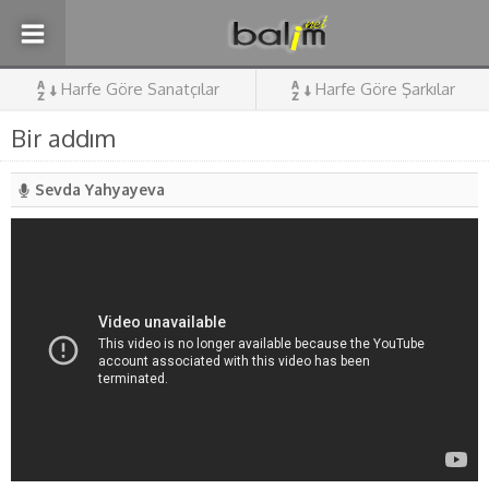
Harfe Göre Sanatçılar
Harfe Göre Şarkılar
Bir addım
Sevda Yahyayeva