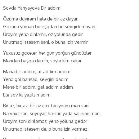
Sevda Yahyayeva Bir addım
Özümə deyirəm hələ də bir az dayan
Gözünü yuman bu eşqdən bu sevgiden oyan
Ürəyim yenə dinləmir, öz yolunda gedir
Unutmaq istəsəm səni, o buna izin vermir
Yuxusuz gecələr, hər gün yorğun gündüzlər
Məndən başqa dərdin, söylə kim çəkər
Mənə bir addım, at addım addım
Yenə gəl barışaq, sevgini dadım
Mənə bir addım, gel addım addım
Elə sev ki, yazılsın adım
Bir az, bir az, bir az çox tanıyıram mən səni
Nə vaxt sən, soyoyar, hərsən yada salırsan məni
Ürəyim səni dinləməz, yenə yoluna gedər
Unutmaq istəsəm də, o buna izin verməz