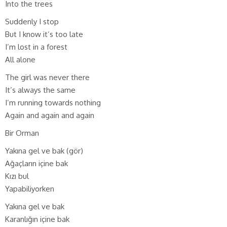
Into the trees
Suddenly I stop
But I know it’s too late
I’m lost in a forest
All alone
The girl was never there
It’s always the same
I’m running towards nothing
Again and again and again
Bir Orman
Yakına gel ve bak (gör)
Ağaçların içine bak
Kızı bul
Yapabiliyorken
Yakına gel ve bak
Karanlığın içine bak