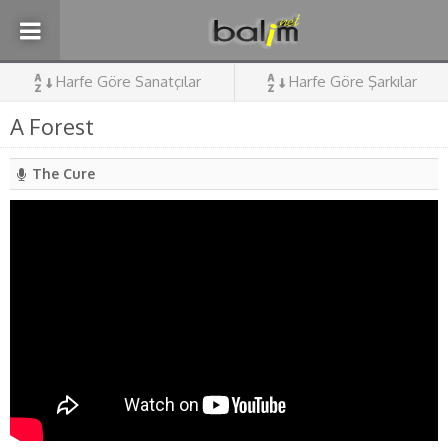
Harfe Göre Sanatçılar
Harfe Göre Şarkılar
A Forest
The Cure