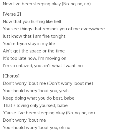
Now I’ve been sleeping okay (No, no, no, no)
[Verse 2]
Now that you hurting like hell
You see things that reminds you of me everywhere
Just know that I am fine tonight
You’re tryna stay in my life
Ain’t got the space or the time
It’s too late now, I’m moving on
I’m so unfazed, you ain’t what I want, no
[Chorus]
Don’t worry ’bout me (Don’t worry ’bout me)
You should worry ’bout you, yeah
Keep doing what you do best, babe
That’s loving only yourself, babe
‘Cause I’ve been sleeping okay (No, no, no, no)
Don’t worry ’bout me
You should worry ’bout you, oh no