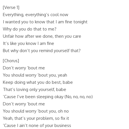
[Verse 1]
Everything, everything’s cool now
I wanted you to know that I am fine tonight
Why do you do that to me?
Unfair how after we done, then you care
It’s like you know I am fine
But why don’t you remind yourself that?
[Chorus]
Don’t worry ’bout me
You should worry ’bout you, yeah
Keep doing what you do best, babe
That’s loving only yourself, babe
‘Cause I’ve been sleeping okay (No, no, no, no)
Don’t worry ’bout me
You should worry ’bout you, oh no
Yeah, that’s your problem, so fix it
‘Cause I ain’t none of your business