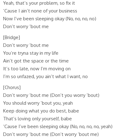
Yeah, that’s your problem, so fix it
‘Cause I ain’t none of your business
Now I’ve been sleeping okay (No, no, no, no)
Don’t worry ’bout me
[Bridge]
Don’t worry ’bout me
You’re tryna stay in my life
Ain’t got the space or the time
It’s too late, now I’m moving on
I’m so unfazed, you ain’t what I want, no
[Chorus]
Don’t worry ’bout me (Don’t you worry ’bout)
You should worry ’bout you, yeah
Keep doing what you do best, babe
That’s loving only yourself, babe
‘Cause I’ve been sleeping okay (No, no, no, no, yeah)
Don’t worry ’bout me (Don’t worry ’bout me)