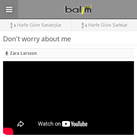
Harfe Göre Sanatçılar
Harfe Göre Şarkılar
Don’t worry about me
Zara Larsson