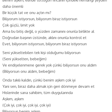
Benim aşkım, elinde tuttuğun fıncanın içindeki herhangi şeyden
daha önemli
Bir küçük tat ve onu açtın mı?
Biliyorum istiyorsun, biliyorum biraz istiyorsun
Çok güçlü, limit yok
Ama bu bitiş değil, o yüzden zamanını onunla birlikte al
Doğrudan başının üstünde, aklını onunla kontrol et
Evet, biliyorum istiyorsun, biliyorum biraz istiyorsun
Seni yükseltebilen tek kişi olduğumu biliyorsun
(Seni yükselten, bebeğim)
Ve endişelenmene gerek yok çünkü biliyorsun onu aldım
(Biliyorsun onu aldım, bebeğim)
Onda takılı kaldın, çünkü benim aşkım çok iyi
Yani sen, biraz daha almak için geri dönmeye devam et
Hislerinde sana sahibim, tüm duygularında
Aşkım, aşkım
(Çok iyi, çok iyi, çok iyi, çok iyi)
Biliyorsun benim aşkım