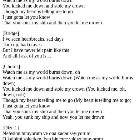
Watch me as my world burns down
You kicked me down and stole my crown
Though my heart is telling me to go
I just gotta let you know
That you sunk my ship and then you let me drown
[Bridge]
I’ve seen heartbreaks, sad days
Torn up, bad craves
But I have never felt pain like this
And all I ask of you is…
[Chorus]
Watch me as my world burns down, oh
Watch me as my world burns down (Watch me as my world burns
down)
You kicked me down and stole my crown (You kicked me, oh,
down, ooh)
Though my heart is telling me to go (My heart is telling me to go)
I just gotta let you know
That you sunk my ship and then you let me drown
Yeah, you sunk my ship and now you let me drown
[Dize 1]
Nefesimi tutuyorum ve ona kadar sayıyorum
O kalbimi sökerken, ben binlerce yıldızı tutuyorum