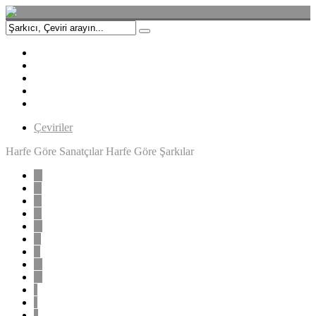
Çeviriler
Harfe Göre Sanatçılar
Harfe Göre Şarkılar
A
B
C
Ç
D
E
F
G
H
I
İ
J