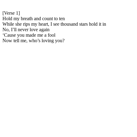
[Verse 1]
Hold my breath and count to ten
While she rips my heart, I see thousand stars hold it in
No, I’ll never love again
‘Cause you made me a fool
Now tell me, who’s loving you?