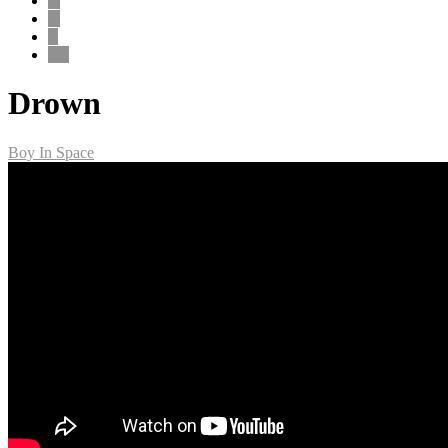
X
Y
Z
0-9
Drown
Boy In Space