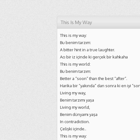
This Is My Way
This is my way:
Bu benim tarzım:
A bitter hint in a true laughter.
Acı bir iz içinde ki gerçek bir kahkaha
This is my world:
Bu benim tarzım:
Better a “soon” than the best “after”.
Harika bir “yakında” dan sonra ki en iyi “son
Living my way,
Benim tarzımı yaşa
Living my world,
Benim dünyamı yaşa
In contradiction.
Çelişki içinde..
This is my way: