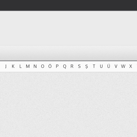
J
K
L
M
N
O
Ö
P
Q
R
S
Ş
T
U
Ü
V
W
X
J
K
L
M
N
O
Ö
P
Q
R
S
Ş
T
U
Ü
V
W
X