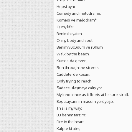
Hepsi aynı:
Comedy and melodrame.
Komedi ve melodram*
O, my life!
Benim hayatım!
O, my body and soul
Benim vücudum ve ruhum
Walk by the beach,
Kumsalda gezen,
Run through the streets,
Caddelerde koşan,
Only trying to reach
Sadece ulaşmaya çalışıyor
My innocence as it fleets at leisure stroll.
Boş alaylarının masum yürüyüşü..
This is my way:
Bu benim tarzım:
Fire in the heart
Kalpte ki ateş