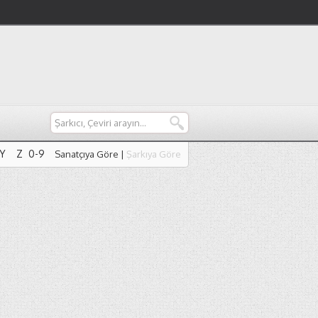
Y
Z
0-9
Sanatçıya Göre
|
Şarkıya Göre
Y
Z
0-9