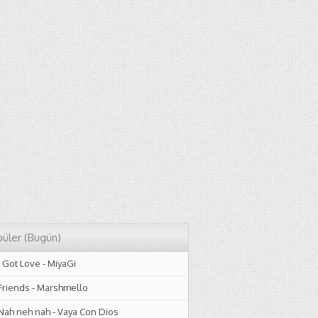
üler (Bugün)
I Got Love
-
MiyaGi
Friends
-
Marshmello
Nah neh nah
-
Vaya Con Dios