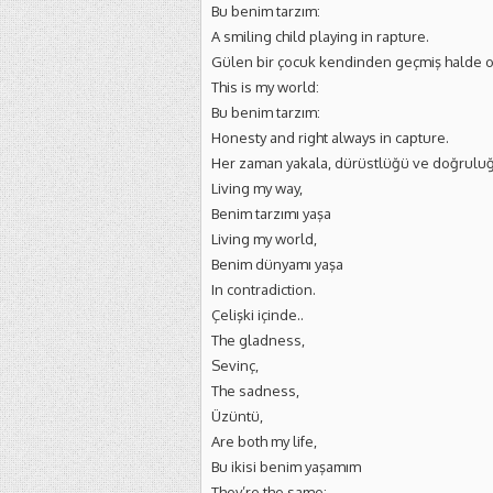
Bu benim tarzım:
A smiling child playing in rapture.
Gülen bir çocuk kendinden geçmiş halde 
This is my world:
Bu benim tarzım:
Honesty and right always in capture.
Her zaman yakala, dürüstlüğü ve doğrulu
Living my way,
Benim tarzımı yaşa
Living my world,
Benim dünyamı yaşa
In contradiction.
Çelişki içinde..
The gladness,
Sevinç,
The sadness,
Üzüntü,
Are both my life,
Bu ikisi benim yaşamım
They’re the same: