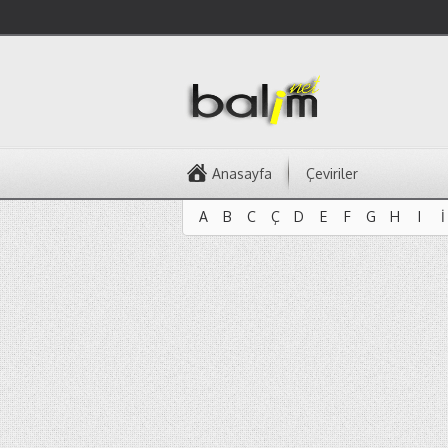
Anasayfa
Çeviriler
A
B
C
Ç
D
E
F
G
H
I
İ
A
B
C
Ç
D
E
F
G
H
I
İ