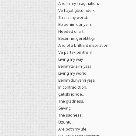
And in my imagination.
Ve hayal gücümde ki
This is my world:
Bu benim dünyam:
Needed of art
Becerinin gerekliliği
And of a brilliant inspiration.
Ve parlak bir ilham
Living my way,
Benim tarzımı yaşa
Living my world,
Benim dünyamı yaşa
In contradiction.
Çelişki içinde..
The gladness,
Sevinç,
The sadness,
Üzüntü,
Are both my life,