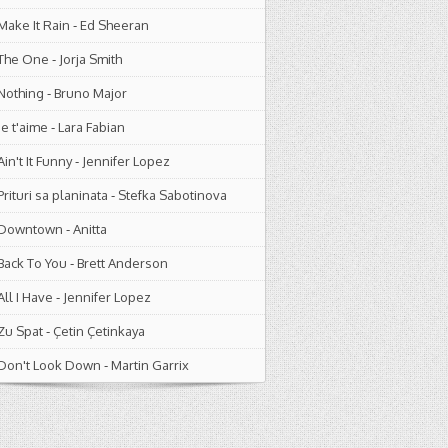
Make It Rain
-
Ed Sheeran
The One
-
Jorja Smith
Nothing
-
Bruno Major
Je t'aime
-
Lara Fabian
Ain't It Funny
-
Jennifer Lopez
Prituri sa planinata
-
Stefka Sabotinova
Downtown
-
Anitta
Back To You
-
Brett Anderson
All I Have
-
Jennifer Lopez
Zu Spat
-
Çetin Çetinkaya
Don't Look Down
-
Martin Garrix