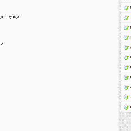
oyun oynuyor
ğu