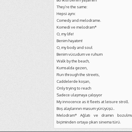
Bu ikisi benim yaşamım
They’re the same:
Hepsi aynı:
Comedy and melodrame.
Komedi ve melodram*
O, my life!
Benim hayatım!
O, my body and soul
Benim vücudum ve ruhum
Walk by the beach,
Kumsalda gezen,
Run through the streets,
Caddelerde koşan,
Only trying to reach
Sadece ulaşmaya çalışıyor
My innocence as it fleets at leisure stroll.
Boş alaylarının masum yürüyüşü..
Melodram* Ağlatı ve dramın bozulmuş, 
biçiminden ortaya çıkan sinema türü.