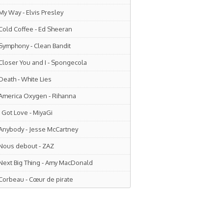
My Way
-
Elvis Presley
Cold Coffee
-
Ed Sheeran
Symphony
-
Clean Bandit
Closer You and I
-
Spongecola
Death
-
White Lies
America Oxygen
-
Rihanna
I Got Love
-
MiyaGi
Anybody
-
Jesse McCartney
Nous debout
-
ZAZ
Next Big Thing
-
Amy MacDonald
Corbeau
-
Cœur de pirate