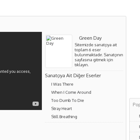
Green Day
Sitemizde sanatçıya ait
toplam 6 eser
bulunmaktadır. Sanatçının
sayfasına gitmek için
tıklayın
.
Sanatçıya Ait Diğer Eserler
I Was There
When I Come Around
Too Dumb To Die
Pop
Stray Heart
Still Breathing