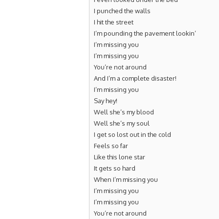
I punched the walls
I hit the street
I’m pounding the pavement lookin’
I’m missing you
I’m missing you
You’re not around
And I’m a complete disaster!
I’m missing you
Say hey!
Well she’s my blood
Well she’s my soul
I get so lost out in the cold
Feels so far
Like this lone star
It gets so hard
When I’m missing you
I’m missing you
I’m missing you
You’re not around