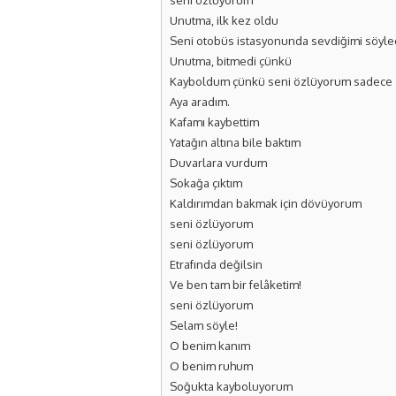
seni özlüyorum
Unutma, ilk kez oldu
Seni otobüs istasyonunda sevdiğimi söyl
Unutma, bitmedi çünkü
Kayboldum çünkü seni özlüyorum sadece
Aya aradım.
Kafamı kaybettim
Yatağın altına bile baktım
Duvarlara vurdum
Sokağa çıktım
Kaldırımdan bakmak için dövüyorum
seni özlüyorum
seni özlüyorum
Etrafında değilsin
Ve ben tam bir felâketim!
seni özlüyorum
Selam söyle!
O benim kanım
O benim ruhum
Soğukta kayboluyorum