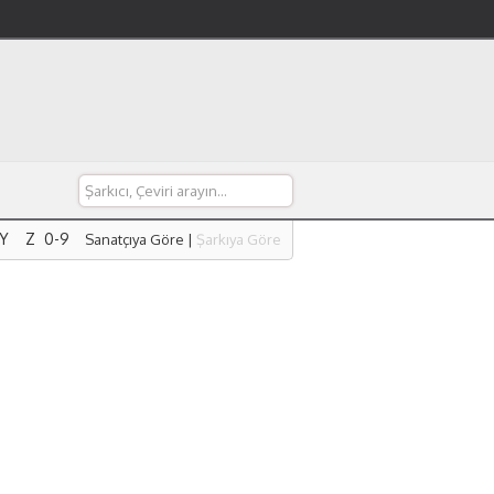
Y
Z
0-9
Sanatçıya Göre
|
Şarkıya Göre
Y
Z
0-9