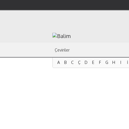
Çeviriler
A
B
C
Ç
D
E
F
G
H
I
İ
A
B
C
Ç
D
E
F
G
H
I
İ