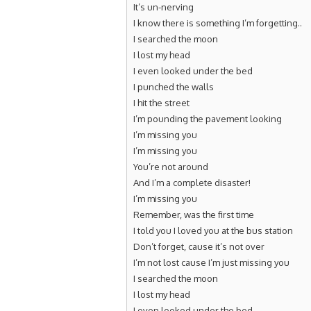
It’s un-nerving
I know there is something I’m forgetting..
I searched the moon
I lost my head
I even looked under the bed
I punched the walls
I hit the street
I’m pounding the pavement looking
I’m missing you
I’m missing you
You’re not around
And I’m a complete disaster!
I’m missing you
Remember, was the first time
I told you I loved you at the bus station
Don’t forget, cause it’s not over
I’m not lost cause I’m just missing you
I searched the moon
I lost my head
I even looked under the bed