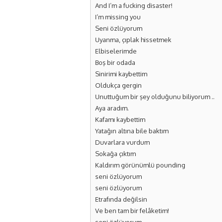
And I’m a fucking disaster!
I’m missing you
Seni özlüyorum
Uyanma, çıplak hissetmek
Elbiselerimde
Boş bir odada
Sinirimi kaybettim
Oldukça gergin
Unuttuğum bir şey olduğunu biliyorum ..
Aya aradım.
Kafamı kaybettim
Yatağın altına bile baktım
Duvarlara vurdum
Sokağa çıktım
Kaldırım görünümlü pounding
seni özlüyorum
seni özlüyorum
Etrafında değilsin
Ve ben tam bir felâketim!