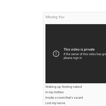
Missing You
Waking up, feeling naked
In my clothes
Inside a room that’s vacant
Lost my nerve