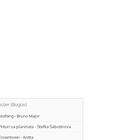
üler (Bugün)
Nothing
-
Bruno Major
Prituri sa planinata
-
Stefka Sabotinova
Downtown
-
Anitta