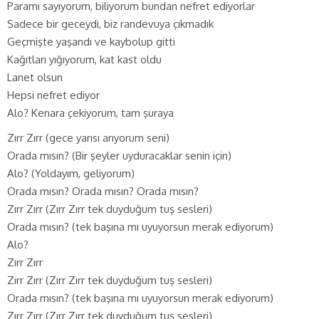
Paramı sayıyorum, biliyorum bundan nefret ediyorlar
Sadece bir geceydi, biz randevuya çıkmadık
Geçmişte yaşandı ve kaybolup gitti
Kağıtları yığıyorum, kat kast oldu
Lanet olsun
Hepsi nefret ediyor
Alo? Kenara çekiyorum, tam şuraya
Zırr Zırr (gece yarısı arıyorum seni)
Orada mısın? (Bir şeyler uyduracaklar senin için)
Alo? (Yoldayım, geliyorum)
Orada mısın? Orada mısın? Orada mısın?
Zırr Zırr (Zırr Zırr tek duyduğum tuş sesleri)
Orada mısın? (tek başına mı uyuyorsun merak ediyorum)
Alo?
Zırr Zırr
Zırr Zırr (Zırr Zırr tek duyduğum tuş sesleri)
Orada mısın? (tek başına mı uyuyorsun merak ediyorum)
Zırr Zırr (Zırr Zırr tek duyduğum tuş sesleri)