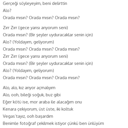
Gerçeği söyleyeyim, beni delirttin
Alo?
Orada mısın? Orada mısın? Orada mısın?
Zırr Zırr (gece yarısı arıyorum seni)
Orada mısın? (Bir şeyler uyduracaklar senin için)
Alo? (Yoldayım, geliyorum)
Orada mısın? Orada mısın? Orada mısın?
Zırr Zırr (gece yarısı arıyorum seni)
Orada mısın? (Bir şeyler uyduracaklar senin için)
Alo? (Yoldayım, geliyorum)
Orada mısın? Orada mısın? Orada mısın?
Alo, alo, kız arıyor açmalıyım
Alo, ooh, bileği soğuk, buz gibi
Eğer kötü ise, mor araba ile alacağım onu
Kenara çekiyorum, üst üste, iki koltuk
Vegas’tayız, ooh başardım
Benimle fotoğraf çekilmek istiyor çünkü ben ünlüyüm