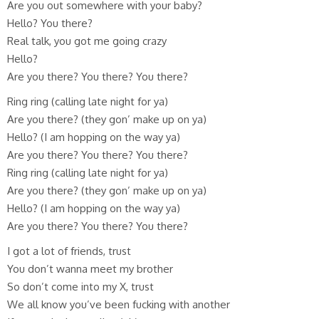
Are you out somewhere with your baby?
Hello? You there?
Real talk, you got me going crazy
Hello?
Are you there? You there? You there?
Ring ring (calling late night for ya)
Are you there? (they gon’ make up on ya)
Hello? (I am hopping on the way ya)
Are you there? You there? You there?
Ring ring (calling late night for ya)
Are you there? (they gon’ make up on ya)
Hello? (I am hopping on the way ya)
Are you there? You there? You there?
I got a lot of friends, trust
You don’t wanna meet my brother
So don’t come into my X, trust
We all know you’ve been fucking with another