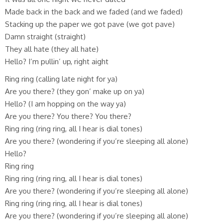
Made back in the back and we faded (and we faded)
Stacking up the paper we got pave (we got pave)
Damn straight (straight)
They all hate (they all hate)
Hello? I’m pullin’ up, right aight
Ring ring (calling late night for ya)
Are you there? (they gon’ make up on ya)
Hello? (I am hopping on the way ya)
Are you there? You there? You there?
Ring ring (ring ring, all I hear is dial tones)
Are you there? (wondering if you’re sleeping all alone)
Hello?
Ring ring
Ring ring (ring ring, all I hear is dial tones)
Are you there? (wondering if you’re sleeping all alone)
Ring ring (ring ring, all I hear is dial tones)
Are you there? (wondering if you’re sleeping all alone)