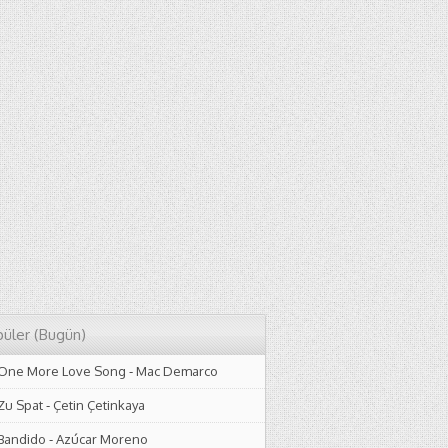
üler (Bugün)
One More Love Song
-
Mac Demarco
Zu Spat
-
Çetin Çetinkaya
Bandido
-
Azúcar Moreno