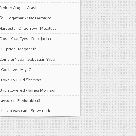
Broken Angel
-
Arash
Still Together
-
Mac Demarco
Harvester Of Sorrow
-
Metallica
Close Your Eyes
-
Felix Jaehn
Bullprick
-
Megadeth
Como Si Nada
-
Sebastián Yatra
I Got Love
-
MiyaGi
I Love You
-
Ed Sheeran
Undiscovered
-
James Morrison
Laykoon
-
El Morabba3
The Galway Girl
-
Steve Earle