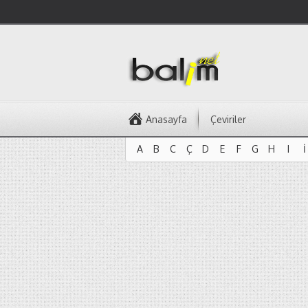
Anasayfa
Çeviriler
A
B
C
Ç
D
E
F
G
H
I
İ
A
B
C
Ç
D
E
F
G
H
I
İ