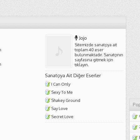
Jojo
Sitemizde sanatçıya ait
n
toplam 40 eser
bulunmaktadır. Sanatçının
sayfasına gitmek için
n
tıklayın
.
Sanatçıya Ait Diğer Eserler
I Can Only
Sexy To Me
Shakey Ground
Pop
Say Love
Secret Love