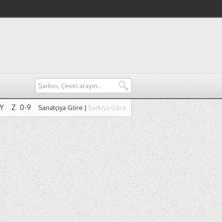
Y
Z
0-9
Sanatçıya Göre
|
Şarkıya Göre
Y
Z
0-9