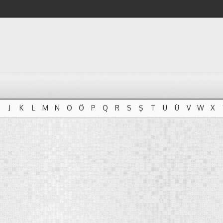
J
K
L
M
N
O
Ö
P
Q
R
S
Ş
T
U
Ü
V
W
X
J
K
L
M
N
O
Ö
P
Q
R
S
Ş
T
U
Ü
V
W
X