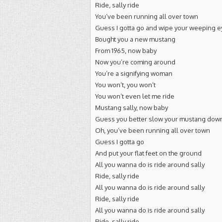
Ride, sally ride
You’ve been running all over town
Guess I gotta go and wipe your weeping e
Bought you a new mustang
From 1965, now baby
Now you’re coming around
You’re a signifying woman
You won’t, you won’t
You won’t even let me ride
Mustang sally, now baby
Guess you better slow your mustang dow
Oh, you’ve been running all over town
Guess I gotta go
And put your flat feet on the ground
All you wanna do is ride around sally
Ride, sally ride
All you wanna do is ride around sally
Ride, sally ride
All you wanna do is ride around sally
Ride, sally ride