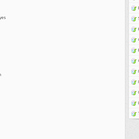
yes
n