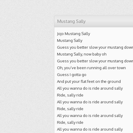
Mustang Sally
Jojo Mustang Sally
Mustang Sally
Guess you better slow your mustang dow
Mustang Sally, now baby oh
Guess you better slow your mustang dow
Oh, you’ve been running all over town
Guess I gotta go
And put your flat feet on the ground
All you wanna do is ride around sally
Ride, sally ride
All you wanna do is ride around sally
Ride, sally ride
All you wanna do is ride around sally
Ride, sally ride
All you wanna do is ride around sally