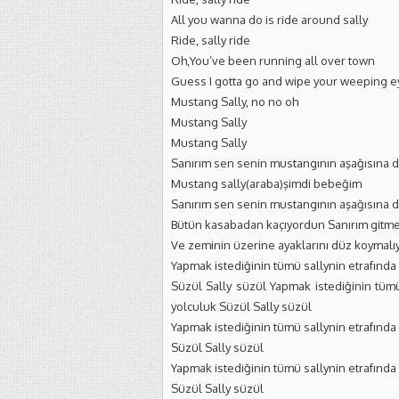
All you wanna do is ride around sally
Ride, sally ride
Oh,You’ve been running all over town
Guess I gotta go and wipe your weeping e
Mustang Sally, no no oh
Mustang Sally
Mustang Sally
Sanırım sen senin mustangının aşağısına da
Mustang sally(araba)şimdi bebeğim
Sanırım sen senin mustangının aşağısına da
Bütün kasabadan kaçıyordun Sanırım gitme
Ve zeminin üzerine ayaklarını düz koymalı
Yapmak istediğinin tümü sallynin etrafında 
Süzül Sally süzül Yapmak istediğinin tümü 
yolculuk Süzül Sally süzül
Yapmak istediğinin tümü sallynin etrafında 
Süzül Sally süzül
Yapmak istediğinin tümü sallynin etrafında 
Süzül Sally süzül