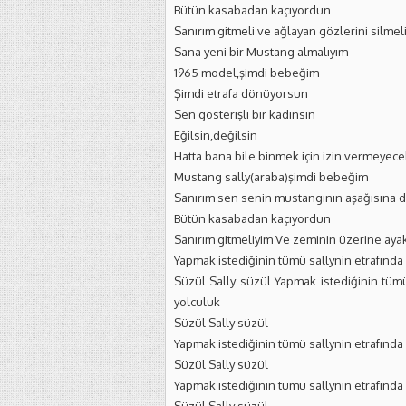
Bütün kasabadan kaçıyordun
Sanırım gitmeli ve ağlayan gözlerini silmel
Sana yeni bir Mustang almalıyım
1965 model,şimdi bebeğim
Şimdi etrafa dönüyorsun
Sen gösterişli bir kadınsın
Eğilsin,değilsin
Hatta bana bile binmek için izin vermeyece
Mustang sally(araba)şimdi bebeğim
Sanırım sen senin mustangının aşağısına da
Bütün kasabadan kaçıyordun
Sanırım gitmeliyim Ve zeminin üzerine ayak
Yapmak istediğinin tümü sallynin etrafında 
Süzül Sally süzül Yapmak istediğinin tümü 
yolculuk
Süzül Sally süzül
Yapmak istediğinin tümü sallynin etrafında 
Süzül Sally süzül
Yapmak istediğinin tümü sallynin etrafında 