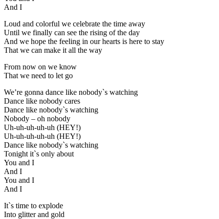
And I
Loud and colorful we celebrate the time away
Until we finally can see the rising of the day
And we hope the feeling in our hearts is here to stay
That we can make it all the way
From now on we know
That we need to let go
We’re gonna dance like nobody`s watching
Dance like nobody cares
Dance like nobody`s watching
Nobody – oh nobody
Uh-uh-uh-uh-uh (HEY!)
Uh-uh-uh-uh-uh (HEY!)
Dance like nobody`s watching
Tonight it`s only about
You and I
And I
You and I
And I
It`s time to explode
Into glitter and gold