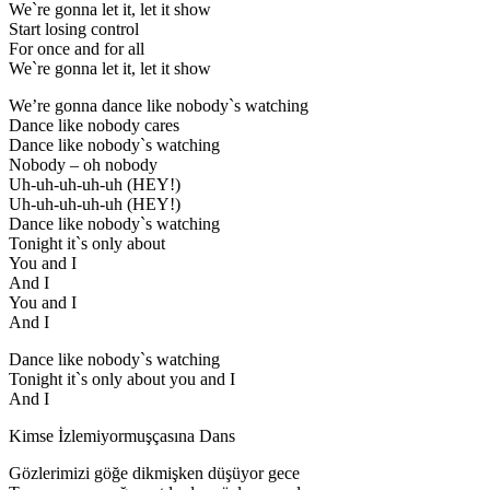
We`re gonna let it, let it show
Start losing control
For once and for all
We`re gonna let it, let it show
We’re gonna dance like nobody`s watching
Dance like nobody cares
Dance like nobody`s watching
Nobody – oh nobody
Uh-uh-uh-uh-uh (HEY!)
Uh-uh-uh-uh-uh (HEY!)
Dance like nobody`s watching
Tonight it`s only about
You and I
And I
You and I
And I
Dance like nobody`s watching
Tonight it`s only about you and I
And I
Kimse İzlemiyormuşçasına Dans
Gözlerimizi göğe dikmişken düşüyor gece