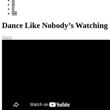
X
Y
Z
0-9
Dance Like Nobody’s Watching
Marija