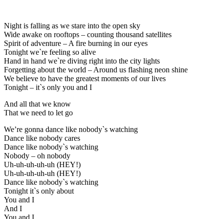
Night is falling as we stare into the open sky
Wide awake on rooftops – counting thousand satellites
Spirit of adventure – A fire burning in our eyes
Tonight we`re feeling so alive
Hand in hand we`re diving right into the city lights
Forgetting about the world – Around us flashing neon shine
We believe to have the greatest moments of our lives
Tonight – it`s only you and I
And all that we know
That we need to let go
We’re gonna dance like nobody`s watching
Dance like nobody cares
Dance like nobody`s watching
Nobody – oh nobody
Uh-uh-uh-uh-uh (HEY!)
Uh-uh-uh-uh-uh (HEY!)
Dance like nobody`s watching
Tonight it`s only about
You and I
And I
You and I