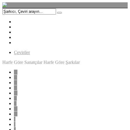
Çeviriler
Harfe Göre Sanatçılar
Harfe Göre Şarkılar
A
B
C
Ç
D
E
F
G
H
I
İ
J