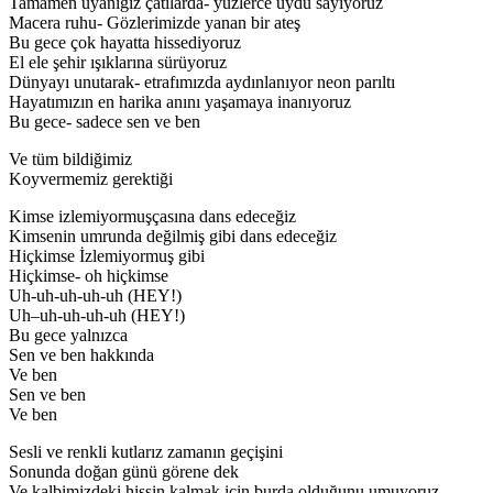
Tamamen uyanığız çatılarda- yüzlerce uydu sayıyoruz
Macera ruhu- Gözlerimizde yanan bir ateş
Bu gece çok hayatta hissediyoruz
El ele şehir ışıklarına sürüyoruz
Dünyayı unutarak- etrafımızda aydınlanıyor neon parıltı
Hayatımızın en harika anını yaşamaya inanıyoruz
Bu gece- sadece sen ve ben
Ve tüm bildiğimiz
Koyvermemiz gerektiği
Kimse izlemiyormuşçasına dans edeceğiz
Kimsenin umrunda değilmiş gibi dans edeceğiz
Hiçkimse İzlemiyormuş gibi
Hiçkimse- oh hiçkimse
Uh-uh-uh-uh-uh (HEY!)
Uh–uh-uh-uh-uh (HEY!)
Bu gece yalnızca
Sen ve ben hakkında
Ve ben
Sen ve ben
Ve ben
Sesli ve renkli kutlarız zamanın geçişini
Sonunda doğan günü görene dek
Ve kalbimizdeki hissin kalmak için burda olduğunu umuyoruz