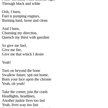
Through black and white
Ooh, I burn,
Fuel is pumping engines,
Burning hard, loose and clean
And I burn,
Churning my direction,
Quench my thirst with gasoline
So give me fuel,
Give me fire,
Give me that which I desire
Yeah!
Turn on beyond the bone
Swallow future, spit out home,
Burn your face upon the chrome
Yeah, oh yeah!
Take the corner, join the crash
Headlights, headlines,
Another junkie lives too fast
Yeah, lives way too fast