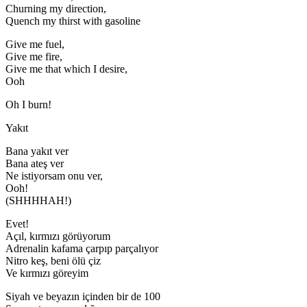
Churning my direction,
Quench my thirst with gasoline
Give me fuel,
Give me fire,
Give me that which I desire,
Ooh
Oh I burn!
Yakıt
Bana yakıt ver
Bana ateş ver
Ne istiyorsam onu ver,
Ooh!
(SHHHHAH!)
Evet!
Açıl, kırmızı görüyorum
Adrenalin kafama çarpıp parçalıyor
Nitro keş, beni ölü çiz
Ve kırmızı göreyim
Siyah ve beyazın içinden bir de 100