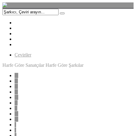
Çeviriler
Harfe Göre Sanatçılar
Harfe Göre Şarkılar
A
B
C
Ç
D
E
F
G
H
I
İ
J