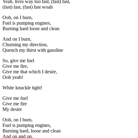
Yeah, lives way too fast, (fast) fast,
(fast) fast, (fast) fast woah
Ooh, on I burn,
Fuel is pumping engines,
Burning hard loose and clean
And on I burn,
Churning my direction,
Quench my thirst with gasoline
So, give me fuel
Give me fire,
Give me that which I desire,
Ooh yeah!
White knuckle tight!
Give me fuel
Give me fire
My desire
Ooh, on I burn,
Fuel is pumping engines,
Burning hard, loose and clean
And on and on,