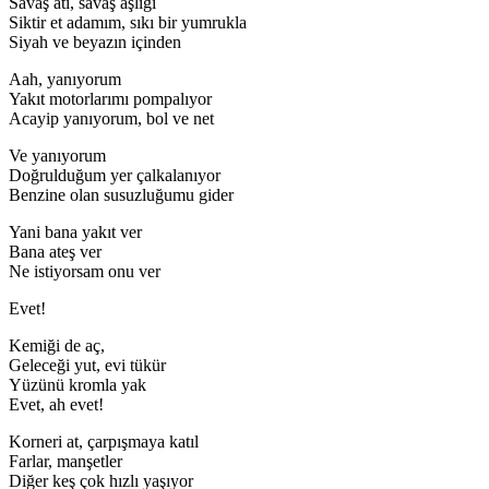
Savaş atı, savaş aşlığı
Siktir et adamım, sıkı bir yumrukla
Siyah ve beyazın içinden
Aah, yanıyorum
Yakıt motorlarımı pompalıyor
Acayip yanıyorum, bol ve net
Ve yanıyorum
Doğrulduğum yer çalkalanıyor
Benzine olan susuzluğumu gider
Yani bana yakıt ver
Bana ateş ver
Ne istiyorsam onu ver
Evet!
Kemiği de aç,
Geleceği yut, evi tükür
Yüzünü kromla yak
Evet, ah evet!
Korneri at, çarpışmaya katıl
Farlar, manşetler
Diğer keş çok hızlı yaşıyor