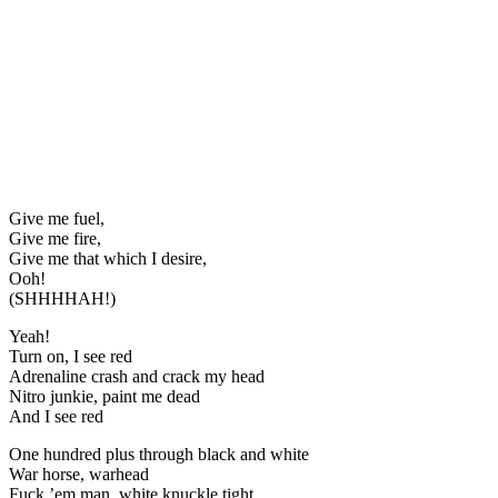
Give me fuel,
Give me fire,
Give me that which I desire,
Ooh!
(SHHHHAH!)
Yeah!
Turn on, I see red
Adrenaline crash and crack my head
Nitro junkie, paint me dead
And I see red
One hundred plus through black and white
War horse, warhead
Fuck ’em man, white knuckle tight