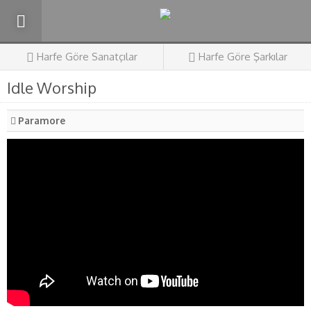
Harfe Göre Sanatçılar
Harfe Göre Şarkılar
Idle Worship
Paramore