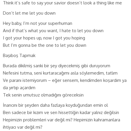
Think it’s safe to say your savior doesn’t look a thing like me
Don’t let me let you down
Hey baby, I’m not your superhuman
And if that’s what you want, I hate to let you down
I got your hopes up, now I got you hoping
But I’m gonna be the one to let you down
Başıboş Tapmak
Burada dikilmiş sanki bir şey diyecekmiş gibi duruyorum
Nefesini tutma, seni kurtaracağımı asla söylemedim, tatlım
Ve paranı istemiyorum – eğer sensem, kendimden koşardım ya
da yırtıp açardım
Tek senin umutsuz olmadığını göreceksin
İnancını bir şeyden daha fazlaya koyduğundan emin ol
Ben sadece bir kızım ve sen hissettiğin kadar yalnız değilsin
Hepimizin problemleri var değil mi? Hepimizin kahramanlara
ihtiyacı var değil mi?