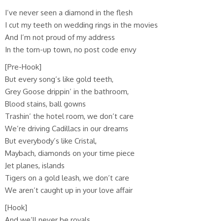
I’ve never seen a diamond in the flesh
I cut my teeth on wedding rings in the movies
And I’m not proud of my address
In the torn-up town, no post code envy
[Pre-Hook]
But every song’s like gold teeth,
Grey Goose drippin’ in the bathroom,
Blood stains, ball gowns
Trashin’ the hotel room, we don’t care
We’re driving Cadillacs in our dreams
But everybody’s like Cristal,
Maybach, diamonds on your time piece
Jet planes, islands
Tigers on a gold leash, we don’t care
We aren’t caught up in your love affair
[Hook]
And we’ll never be royals