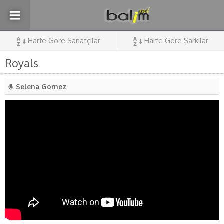
Harfe Göre Sanatçılar
Harfe Göre Şarkılar
Royals
Selena Gomez