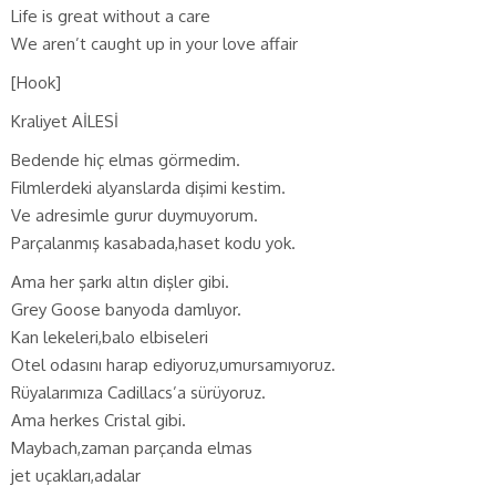
Life is great without a care
We aren’t caught up in your love affair
[Hook]
Kraliyet AİLESİ
Bedende hiç elmas görmedim.
Filmlerdeki alyanslarda dişimi kestim.
Ve adresimle gurur duymuyorum.
Parçalanmış kasabada,haset kodu yok.
Ama her şarkı altın dişler gibi.
Grey Goose banyoda damlıyor.
Kan lekeleri,balo elbiseleri
Otel odasını harap ediyoruz,umursamıyoruz.
Rüyalarımıza Cadillacs’a sürüyoruz.
Ama herkes Cristal gibi.
Maybach,zaman parçanda elmas
jet uçakları,adalar