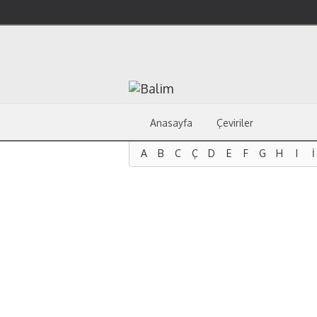
Anasayfa
Çeviriler
A
B
C
Ç
D
E
F
G
H
I
İ
A
B
C
Ç
D
E
F
G
H
I
İ