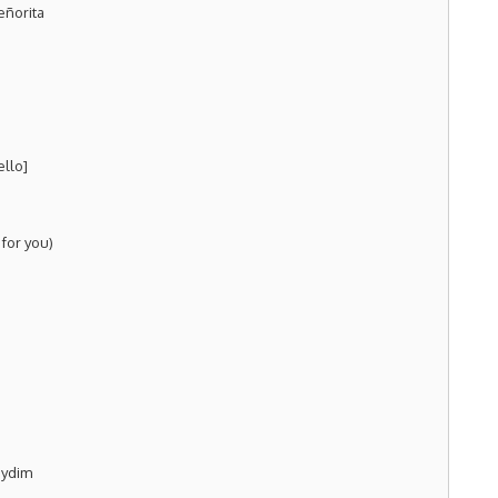
eñorita
llo]
 for you)
eydim