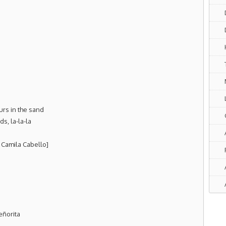
rs in the sand
ds, la-la-la
Camila Cabello]
eñorita