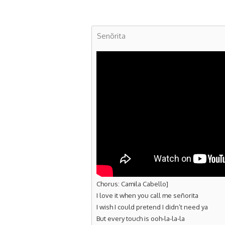
Senõrita
Chorus: Camila Cabello]
I love it when you call me señorita
I wish I could pretend I didn’t need ya
But every touch is ooh-la-la-la