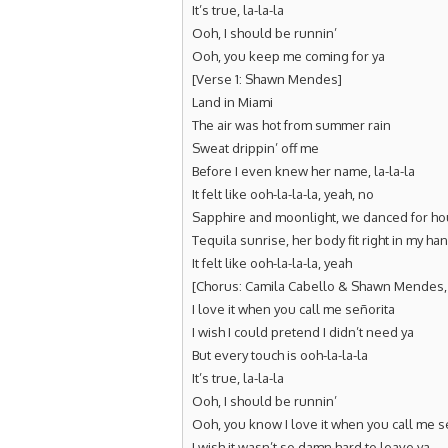
It’s true, la-la-la
Ooh, I should be runnin’
Ooh, you keep me coming for ya
[Verse 1: Shawn Mendes]
Land in Miami
The air was hot from summer rain
Sweat drippin’ off me
Before I even knew her name, la-la-la
It felt like ooh-la-la-la, yeah, no
Sapphire and moonlight, we danced for hou
Tequila sunrise, her body fit right in my han
It felt like ooh-la-la-la, yeah
[Chorus: Camila Cabello & Shawn Mendes, 
I love it when you call me señorita
I wish I could pretend I didn’t need ya
But every touch is ooh-la-la-la
It’s true, la-la-la
Ooh, I should be runnin’
Ooh, you know I love it when you call me s
I wish it wasn’t so damn hard to leave ya