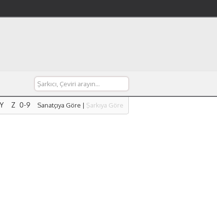
Y
Z
0-9
Sanatçıya Göre
|
Şarkıya Göre
Y
Z
0-9