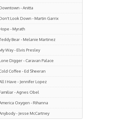
Downtown
-
Anitta
Don't Look Down
-
Martin Garrix
Hope
-
Myrath
Teddy Bear
-
Melanie Martinez
My Way
-
Elvis Presley
Lone Digger
-
Caravan Palace
Cold Coffee
-
Ed Sheeran
All I Have
-
Jennifer Lopez
Familiar
-
Agnes Obel
America Oxygen
-
Rihanna
Anybody
-
Jesse McCartney