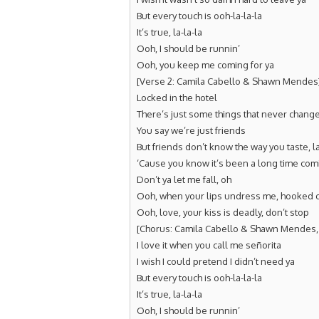
But every touch is ooh-la-la-la
It’s true, la-la-la
Ooh, I should be runnin’
Ooh, you keep me coming for ya
[Verse 2: Camila Cabello & Shawn Mendes
Locked in the hotel
There’s just some things that never chang
You say we’re just friends
But friends don’t know the way you taste, la
‘Cause you know it’s been a long time com
Don’t ya let me fall, oh
Ooh, when your lips undress me, hooked 
Ooh, love, your kiss is deadly, don’t stop
[Chorus: Camila Cabello & Shawn Mendes, 
I love it when you call me señorita
I wish I could pretend I didn’t need ya
But every touch is ooh-la-la-la
It’s true, la-la-la
Ooh, I should be runnin’