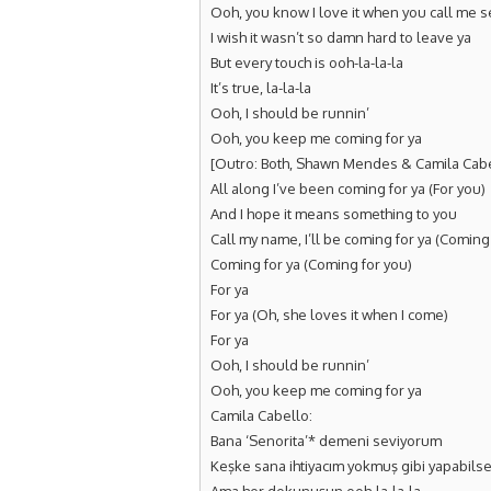
Ooh, you know I love it when you call me s
I wish it wasn’t so damn hard to leave ya
But every touch is ooh-la-la-la
It’s true, la-la-la
Ooh, I should be runnin’
Ooh, you keep me coming for ya
[Outro: Both, Shawn Mendes & Camila Cabe
All along I’ve been coming for ya (For you)
And I hope it means something to you
Call my name, I’ll be coming for ya (Coming
Coming for ya (Coming for you)
For ya
For ya (Oh, she loves it when I come)
For ya
Ooh, I should be runnin’
Ooh, you keep me coming for ya
Camila Cabello:
Bana ‘Senorita’* demeni seviyorum
Keşke sana ihtiyacım yokmuş gibi yapabils