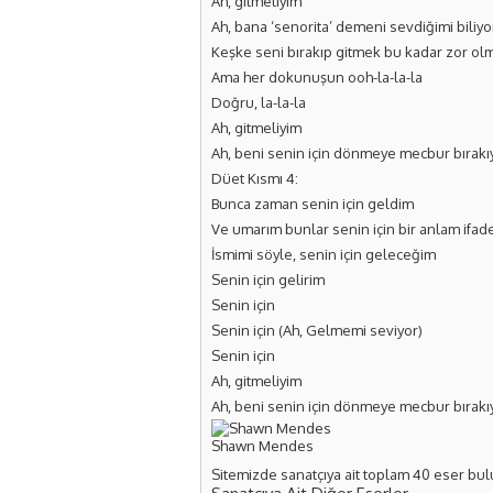
Ah, gitmeliyim
Ah, bana ‘senorita’ demeni sevdiğimi biliy
Keşke seni bırakıp gitmek bu kadar zor ol
Ama her dokunuşun ooh-la-la-la
Doğru, la-la-la
Ah, gitmeliyim
Ah, beni senin için dönmeye mecbur bırak
Düet Kısmı 4:
Bunca zaman senin için geldim
Ve umarım bunlar senin için bir anlam ifad
İsmimi söyle, senin için geleceğim
Senin için gelirim
Senin için
Senin için (Ah, Gelmemi seviyor)
Senin için
Ah, gitmeliyim
Ah, beni senin için dönmeye mecbur bırak
Shawn Mendes
Sitemizde sanatçıya ait toplam 40 eser bul