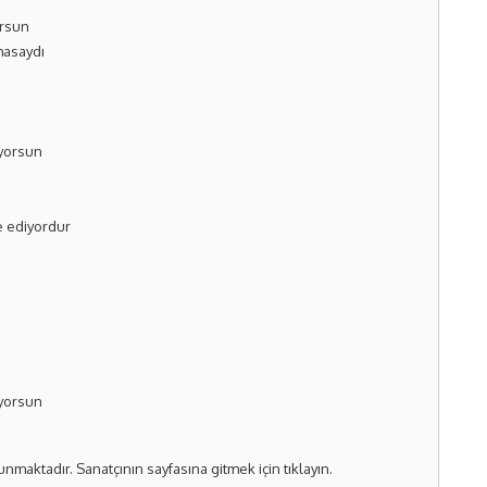
orsun
masaydı
ıyorsun
e ediyordur
ıyorsun
unmaktadır. Sanatçının sayfasına gitmek için
tıklayın
.