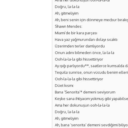
Ama her dokunuşun ooh-la-la-la
Doğru, la-la-la
Ah, gitmeliyim
Ah, beni senin için dönmeye mecbur bırak
Shawn Mendes:
Miami’de bir kara parçası
Hava yaz yağmurundan dolayı sıcaktı
Üzerimden terler damlıyordu
Onun adını bilmeden önce, la-la-la
Ooh-la-la-la gibi hissettiriyor
Ay ışığı parlıyordu**, saatlerce kumsalda d
Tequila sunrise, onun vücudu benim ellerim 
Ooh-la-la-la gibi hissettiriyor
Düet kısmı:
Bana ‘Senorita’* demeni seviyorum
Keşke sana ihtiyacım yokmuş gibi yapabils
Ama her dokunuşun ooh-la-la-la
Doğru, la-la-la
Ah, gitmeliyim
Ah, bana ‘senorita’ demeni sevdiğimi biliy