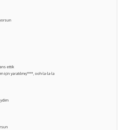
ıyorsun
ans ettik
için yaratılmış***, ooh-la-la-la
eydim
orsun