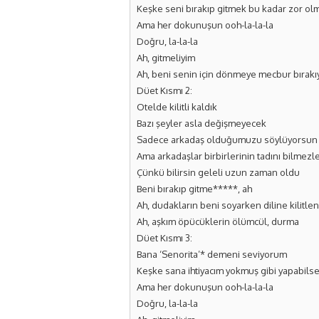
Keşke seni bırakıp gitmek bu kadar zor ol
Ama her dokunuşun ooh-la-la-la
Doğru, la-la-la
Ah, gitmeliyim
Ah, beni senin için dönmeye mecbur bırak
Düet Kısmı 2:
Otelde kilitli kaldık
Bazı şeyler asla değişmeyecek
Sadece arkadaş olduğumuzu söylüyorsun
Ama arkadaşlar birbirlerinin tadını bilmezler
Çünkü bilirsin geleli uzun zaman oldu
Beni bırakıp gitme*****, ah
Ah, dudakların beni soyarken diline kilitle
Ah, aşkım öpücüklerin ölümcül, durma
Düet Kısmı 3:
Bana ‘Senorita’* demeni seviyorum
Keşke sana ihtiyacım yokmuş gibi yapabils
Ama her dokunuşun ooh-la-la-la
Doğru, la-la-la