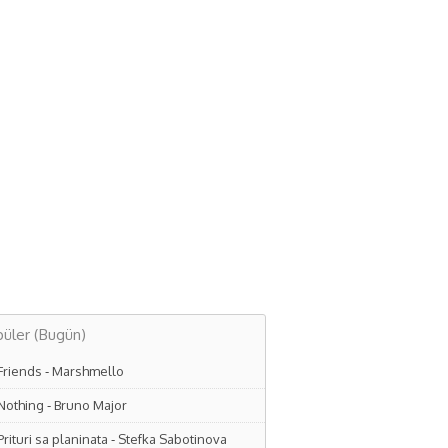
üler (Bugün)
Friends
-
Marshmello
Nothing
-
Bruno Major
Prituri sa planinata
-
Stefka Sabotinova