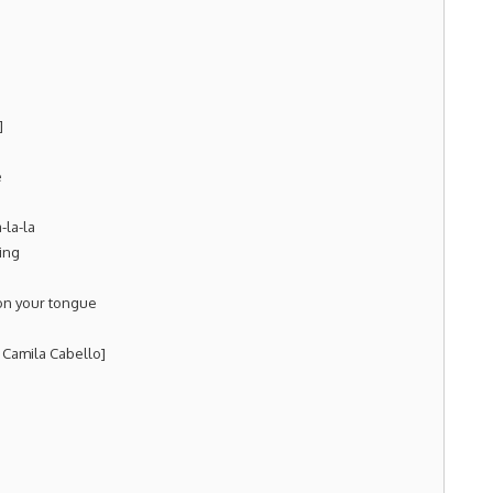
]
e
-la-la
ing
on your tongue
Camila Cabello]