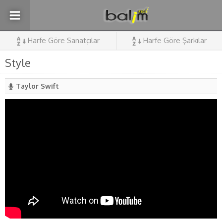
Harfe Göre Sanatçılar
Harfe Göre Şarkılar
Style
Taylor Swift