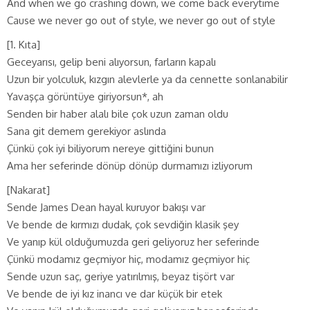
And when we go crashing down, we come back everytime
Cause we never go out of style, we never go out of style
[1. Kıta]
Geceyarısı, gelip beni alıyorsun, farların kapalı
Uzun bir yolculuk, kızgın alevlerle ya da cennette sonlanabilir
Yavaşça görüntüye giriyorsun*, ah
Senden bir haber alalı bile çok uzun zaman oldu
Sana git demem gerekiyor aslında
Çünkü çok iyi biliyorum nereye gittiğini bunun
Ama her seferinde dönüp dönüp durmamızı izliyorum
[Nakarat]
Sende James Dean hayal kuruyor bakışı var
Ve bende de kırmızı dudak, çok sevdiğin klasik şey
Ve yanıp kül olduğumuzda geri geliyoruz her seferinde
Çünkü modamız geçmiyor hiç, modamız geçmiyor hiç
Sende uzun saç, geriye yatırılmış, beyaz tişört var
Ve bende de iyi kız inancı ve dar küçük bir etek