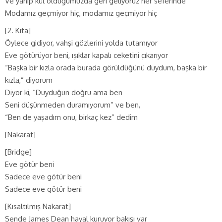
Ve yanıp kül olduğumuzda geri geliyoruz her seferinde
Modamız geçmiyor hiç, modamız geçmiyor hiç
[2. Kıta]
Öylece gidiyor, vahşi gözlerini yolda tutamıyor
Eve götürüyor beni, ışıklar kapalı ceketini çıkarıyor
“Başka bir kızla orada burada görüldüğünü duydum, başka bir
kızla,” diyorum
Diyor ki, “Duyduğun doğru ama ben
Seni düşünmeden duramıyorum” ve ben,
“Ben de yaşadım onu, birkaç kez” dedim
[Nakarat]
[Bridge]
Eve götür beni
Sadece eve götür beni
Sadece eve götür beni
[Kısaltılmış Nakarat]
Sende James Dean hayal kuruyor bakışı var