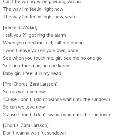
Can’t be wrong, wrong, wrong, wrong
The way I’m feelin’ right now
The way I’m feelin’ right now, yeah
[Verse 3: Wizkid]
I tell you 911 got ring the alarm
When you need me, girl, call me phone
I won’t leave you on your own, babe
See when you touch me, girl, see me no one go
See no other man, no one know
Baby girl, I feel it in my head
[Pre-Chorus: Zara Larsson]
So can we love now
‘Cause I don’t, I don’t wanna wait until the sundown
So can we love now
‘Cause I don’t, I don’t wanna wait until the sundown
[Chorus: Zara Larsson]
Don’t wanna wait ’til sundown