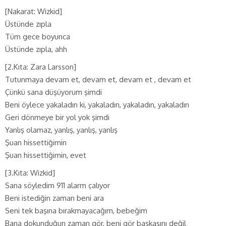
[Nakarat: Wizkid]
Üstünde zıpla
Tüm gece boyunca
Üstünde zıpla, ahh
[2.Kıta: Zara Larsson]
Tutunmaya devam et, devam et, devam et , devam et
Çünkü sana düşüyorum şimdi
Beni öylece yakaladın ki, yakaladın, yakaladın, yakaladın
Geri dönmeye bir yol yok şimdi
Yanlış olamaz, yanlış, yanlış, yanlış
Şuan hissettiğimin
Şuan hissettiğimin, evet
[3.Kıta: Wizkid]
Sana söyledim 911 alarm çalıyor
Beni istediğin zaman beni ara
Seni tek başına bırakmayacağım, bebeğim
Bana dokunduğun zaman gör, beni gör başkasını değil