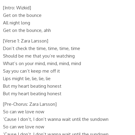
[Intro: Wizkid]
Get on the bounce
All night long
Get on the bounce, ahh
[Verse 1: Zara Larsson]
Don’t check the time, time, time, time
Should be me that you’re watching
What’s on your mind, mind, mind, mind
Say you can’t keep me off it
Lips might lie, lie, lie, lie
But my heart beating honest
But my heart beating honest
[Pre-Chorus: Zara Larsson]
So can we love now
‘Cause I don’t, I don’t wanna wait until the sundown
So can we love now
‘Cause I don’t, I don’t wanna wait until the sundown