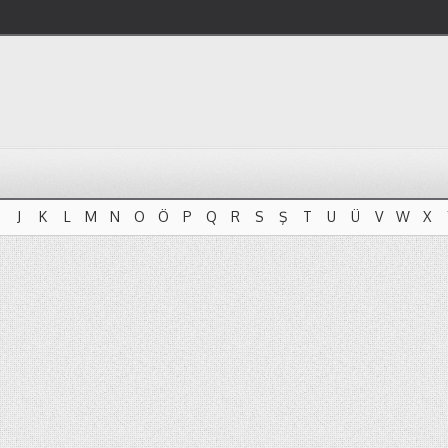
J
K
L
M
N
O
Ö
P
Q
R
S
Ş
T
U
Ü
V
W
X
J
K
L
M
N
O
Ö
P
Q
R
S
Ş
T
U
Ü
V
W
X