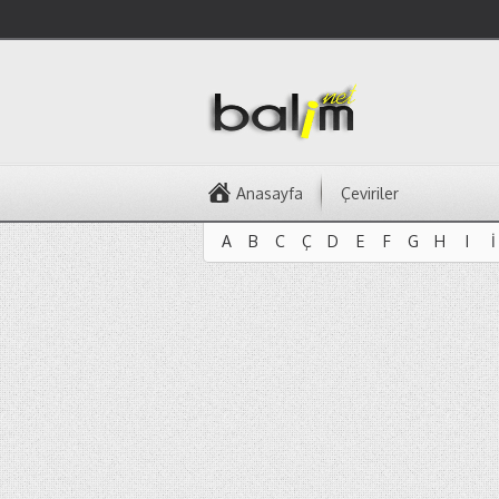
Anasayfa
Çeviriler
A
B
C
Ç
D
E
F
G
H
I
İ
A
B
C
Ç
D
E
F
G
H
I
İ