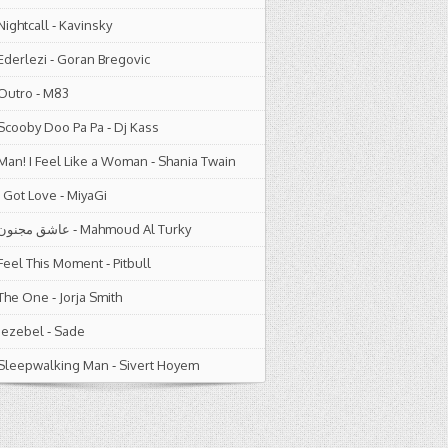
Nightcall
-
Kavinsky
Ederlezi
-
Goran Bregovic
Outro
-
M83
Scooby Doo Pa Pa
-
Dj Kass
Man! I Feel Like a Woman
-
Shania Twain
I Got Love
-
MiyaGi
عاشق مجنون
-
Mahmoud Al Turky
Feel This Moment
-
Pitbull
The One
-
Jorja Smith
Jezebel
-
Sade
Sleepwalking Man
-
Sivert Hoyem