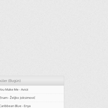
üler (Bugün)
You Make Me
-
Avicii
Znam
-
Željko Joksimović
Caribbean Blue
-
Enya