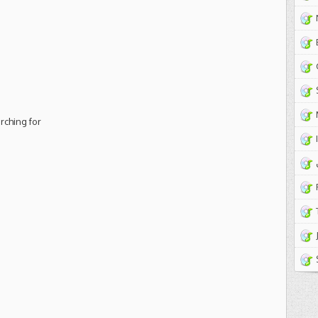
n
rching for