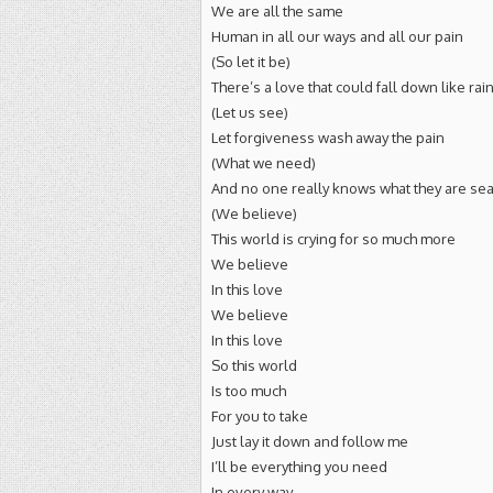
We are all the same
Human in all our ways and all our pain
(So let it be)
There’s a love that could fall down like rai
(Let us see)
Let forgiveness wash away the pain
(What we need)
And no one really knows what they are sea
(We believe)
This world is crying for so much more
We believe
In this love
We believe
In this love
So this world
Is too much
For you to take
Just lay it down and follow me
I’ll be everything you need
In every way