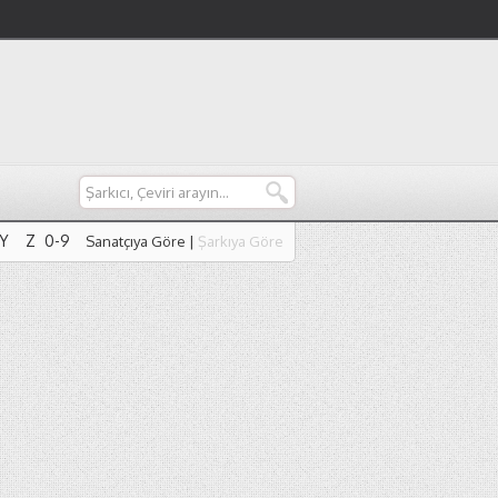
Y
Z
0-9
Sanatçıya Göre
|
Şarkıya Göre
Y
Z
0-9