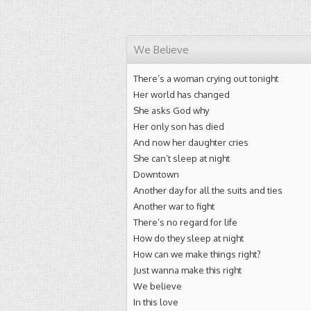
We Believe
There’s a woman crying out tonight
Her world has changed
She asks God why
Her only son has died
And now her daughter cries
She can’t sleep at night
Downtown
Another day for all the suits and ties
Another war to fight
There’s no regard for life
How do they sleep at night
How can we make things right?
Just wanna make this right
We believe
In this love