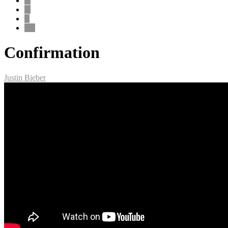
X
Y
Z
0-9
Confirmation
Justin Bieber