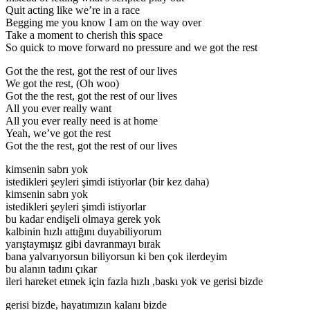
Quit acting like we’re in a race
Begging me you know I am on the way over
Take a moment to cherish this space
So quick to move forward no pressure and we got the rest
Got the the rest, got the rest of our lives
We got the rest, (Oh woo)
Got the the rest, got the rest of our lives
All you ever really want
All you ever really need is at home
Yeah, we’ve got the rest
Got the the rest, got the rest of our lives
kimsenin sabrı yok
istedikleri şeyleri şimdi istiyorlar (bir kez daha)
kimsenin sabrı yok
istedikleri şeyleri şimdi istiyorlar
bu kadar endişeli olmaya gerek yok
kalbinin hızlı attığını duyabiliyorum
yarıştaymışız gibi davranmayı bırak
bana yalvarıyorsun biliyorsun ki ben çok ilerdeyim
bu alanın tadını çıkar
ileri hareket etmek için fazla hızlı ,baskı yok ve gerisi bizde
gerisi bizde, hayatımızın kalanı bizde