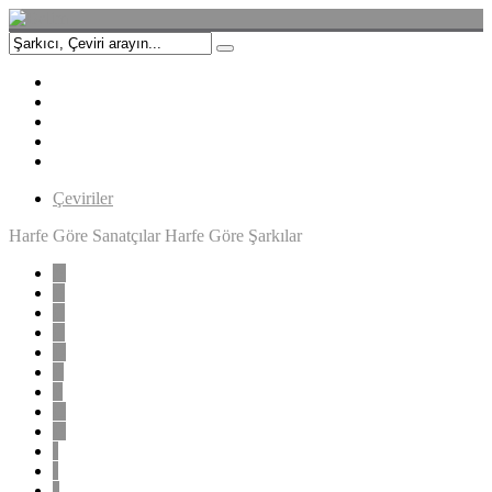
Çeviriler
Harfe Göre Sanatçılar
Harfe Göre Şarkılar
A
B
C
Ç
D
E
F
G
H
I
İ
J