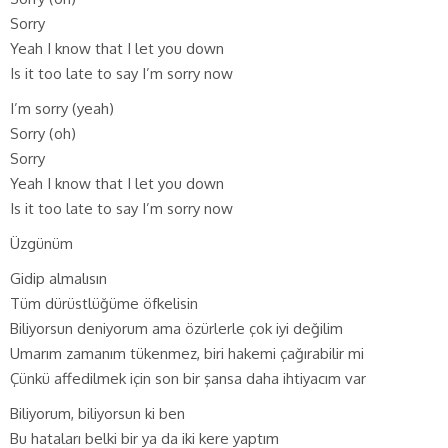
Sorry
Yeah I know that I let you down
Is it too late to say I’m sorry now
I’m sorry (yeah)
Sorry (oh)
Sorry
Yeah I know that I let you down
Is it too late to say I’m sorry now
Üzgünüm
Gidip almalısın
Tüm dürüstlüğüme öfkelisin
Biliyorsun deniyorum ama özürlerle çok iyi değilim
Umarım zamanım tükenmez, biri hakemi çağırabilir mi
Çünkü affedilmek için son bir şansa daha ihtiyacım var
Biliyorum, biliyorsun ki ben
Bu hataları belki bir ya da iki kere yaptım