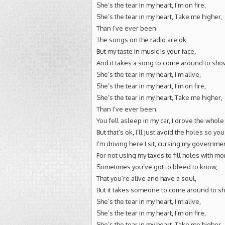
She’s the tear in my heart, I’m on fire,
She’s the tear in my heart, Take me higher,
Than I’ve ever been.
The songs on the radio are ok,
But my taste in music is your face,
And it takes a song to come around to sho
She’s the tear in my heart, I’m alive,
She’s the tear in my heart, I’m on fire,
She’s the tear in my heart, Take me higher,
Than I’ve ever been.
You fell asleep in my car, I drove the whole
But that’s ok, I’ll just avoid the holes so yo
I’m driving here I sit, cursing my governme
For not using my taxes to fill holes with m
Sometimes you’ve got to bleed to know,
That you’re alive and have a soul,
But it takes someone to come around to s
She’s the tear in my heart, I’m alive,
She’s the tear in my heart, I’m on fire,
She’s the tear in my heart, Take me higher,