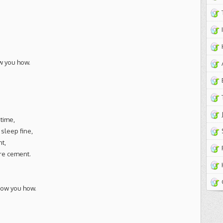
w you how.
 time,
u sleep fine,
nt,
ore cement.
how you how.