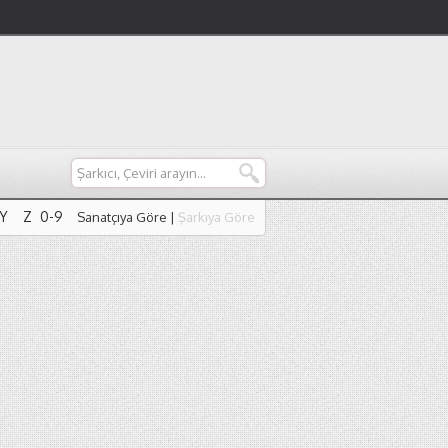
Y
Z
0-9
Sanatçıya Göre
|
Şarkıya Göre
Y
Z
0-9