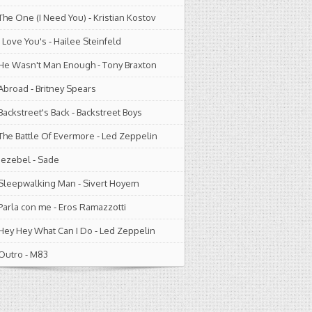
The One (I Need You)
-
Kristian Kostov
I Love You's
-
Hailee Steinfeld
He Wasn't Man Enough
-
Tony Braxton
Abroad
-
Britney Spears
Backstreet's Back
-
Backstreet Boys
The Battle Of Evermore
-
Led Zeppelin
Jezebel
-
Sade
Sleepwalking Man
-
Sivert Hoyem
Parla con me
-
Eros Ramazzotti
Hey Hey What Can I Do
-
Led Zeppelin
Outro
-
M83