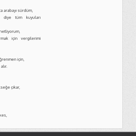
a arabayı sürdüm,
 diye tüm kuyuları
netliyorum,
mak için vergilerimi
ğrenmen için,
alır.
seğe çıkar,
kes,