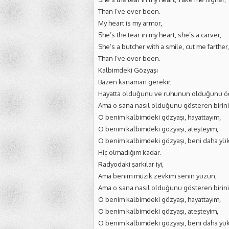
Than I’ve ever been.
My heart is my armor,
She’s the tear in my heart, she’s a carver,
She’s a butcher with a smile, cut me farther,
Than I’ve ever been.
Kalbimdeki Gözyaşı
Bazen kanaman gerekir,
Hayatta olduğunu ve ruhunun olduğunu ö
Ama o sana nasıl olduğunu gösteren birini 
O benim kalbimdeki gözyaşı, hayattayım,
O benim kalbimdeki gözyaşı, ateşteyim,
O benim kalbimdeki gözyaşı, beni daha yük
Hiç olmadığım kadar.
Radyodaki şarkılar iyi,
Ama benim müzik zevkim senin yüzün,
Ama o sana nasıl olduğunu gösteren birini 
O benim kalbimdeki gözyaşı, hayattayım,
O benim kalbimdeki gözyaşı, ateşteyim,
O benim kalbimdeki gözyaşı, beni daha yük