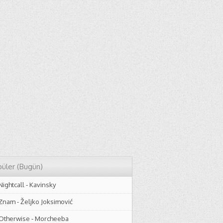
üler (Bugün)
Nightcall
-
Kavinsky
Znam
-
Željko Joksimović
Otherwise
-
Morcheeba