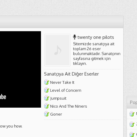
twenty one pilots
Sitemizde sanatçıya ait
toplam 26 eser
bulunmaktadır. Sanatçının
sayfasına gitmek için
tıklayın
.
Sanatçıya Ait Diğer Eserler
Never Take It
Level of Concern
Jumpsuit
Pop
Nico And The Niners
Goner
how you how.