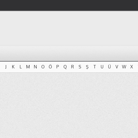
J
K
L
M
N
O
Ö
P
Q
R
S
Ş
T
U
Ü
V
W
X
J
K
L
M
N
O
Ö
P
Q
R
S
Ş
T
U
Ü
V
W
X