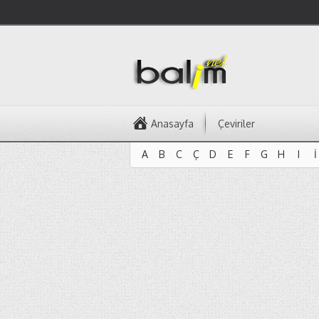
Anasayfa
Çeviriler
A
B
C
Ç
D
E
F
G
H
I
İ
A
B
C
Ç
D
E
F
G
H
I
İ