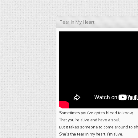
Tear In My Heart
Sometimes you’ve got to bleed to know,
That you’re alive and have a soul,
But it takes someone to come around to s
She’s the tear in my heart, I’m alive,