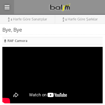
Harfe Göre Sanatçılar
Harfe Göre Şarkılar
Bye, Bye
RAF Camora