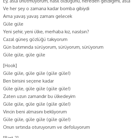
Ey, asla unutmuyorum, nasıl olduğunu, nereden geldiğimi, asla
Ve her şey o zamana kadar bomba gibiydi
Ama yavaş yavaş zamanı gelecek
Güle güle
Yeni şehir, yeni ülke, merhaba kız, nasılsın?
Cazal güneş gözlüğü takıyorum
Gün batımında sürüyorum, sürüyorum, sürüyorum
Güle güle, güle güle
[Hook]
Güle güle, güle güle (güle güle!)
Ben birisini seçene kadar
Güle güle, güle güle (güle güle!)
Zaten uzun zamandır bu ülkedeyim
Güle güle, güle güle (güle güle!)
Vincin beni almasını bekliyorum
Güle güle, güle güle (güle güle!)
Onun sırtında oturuyorum ve defoluyorum
[Part 2]