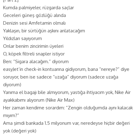
Kumda palmiyeler, rüzgarda saçlar
Geceleri güneş gözlüğü alında
Denizin sesi Amfetamin olmalı
Yaklaşın, bir sürtüğün aşkını anlatacağım
Yıldızları sayıyorum
Onlar benim zincirimin üyeleri
O, köpek filtreli snapler istiyor
Ben: ”Sigara alacağım.” diyorum
easyJet’in check-in kontuarına gidiyorum, bana ”nereye?” diye
soruyor, ben ise sadece ”uzağa” diyorum (sadece uzağa
diyorum)
Yanıma el bagajı bile almıyorum, yastığa ihtiyacım yok, Nike Air
ayakkabımı alıyorum (Nike Air Max)
Her zaman kendime sorardım: ”Zengin olduğumda aynı kalacak
mıyım?”
Ama şimdi bankada 1.5 milyonum var, neredeyse hiçbir değeri
yok (değeri yok)