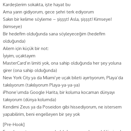
Kardeşlerim sokakta, işte hayat bu
Ama yarın gidiyorum, gece şehri terk ediyorum
Sakın bir kelime söyleme – şişşşt! Asla, şişşşt! Kimseye!
(kimseye)
Bir hedefim olduğunda sana söyleyeceğim (hedefim
olduğunda)
Ailem için küçük bir not:
İyiyim, uçaktayım
MasterCard’ın limiti yok, ona sahip olduğunda her şey yoluna
girer (ona sahip olduğunda)
New York City ya da Miami’ye uçak bileti ayırtıyorum, Playa’da
takılıyorum (takılıyorum Playa-ya-ya-ya)
iPhone’umda Google Harita, bir koluma kocaman dünyayı
takıyorum (dünya kolumda)
Kendimi Zeus ya da Poseidon gibi hissediyorum, ne istersem
yapabilirim, beni engelleyen bir şey yok
[Pre-Hook]