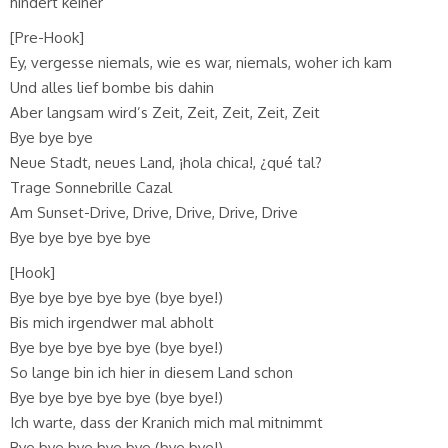
hindert keiner
[Pre-Hook]
Ey, vergesse niemals, wie es war, niemals, woher ich kam
Und alles lief bombe bis dahin
Aber langsam wird’s Zeit, Zeit, Zeit, Zeit, Zeit
Bye bye bye
Neue Stadt, neues Land, ¡hola chica!, ¿qué tal?
Trage Sonnebrille Cazal
Am Sunset-Drive, Drive, Drive, Drive, Drive
Bye bye bye bye bye
[Hook]
Bye bye bye bye bye (bye bye!)
Bis mich irgendwer mal abholt
Bye bye bye bye bye (bye bye!)
So lange bin ich hier in diesem Land schon
Bye bye bye bye bye (bye bye!)
Ich warte, dass der Kranich mich mal mitnimmt
Bye bye bye bye bye (bye bye!)