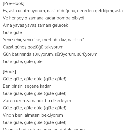
[Pre-Hook]
Ey, asla unutmuyorum, nasıl olduğunu, nereden geldiğimi, asla
Ve her şey o zamana kadar bomba gibiydi
Ama yavaş yavaş zamanı gelecek
Güle güle
Yeni şehir, yeni ülke, merhaba kız, nasılsın?
Cazal güneş gözlüğü takıyorum
Gün batımında sürüyorum, sürüyorum, sürüyorum
Güle güle, güle güle
[Hook]
Güle güle, güle güle (güle güle!)
Ben birisini seçene kadar
Güle güle, güle güle (güle güle!)
Zaten uzun zamandır bu ülkedeyim
Güle güle, güle güle (güle güle!)
Vincin beni almasını bekliyorum
Güle güle, güle güle (güle güle!)
Onun sırtında oturuyorum ve defoluyorum