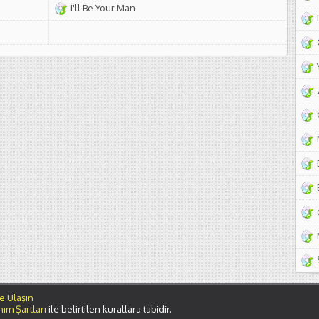
I'll Be Your Man
e Ulaşın
nım Şartları
ile belirtilen kurallara tabidir.