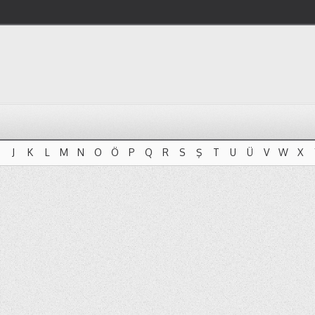
J
K
L
M
N
O
Ö
P
Q
R
S
Ş
T
U
Ü
V
W
X
J
K
L
M
N
O
Ö
P
Q
R
S
Ş
T
U
Ü
V
W
X