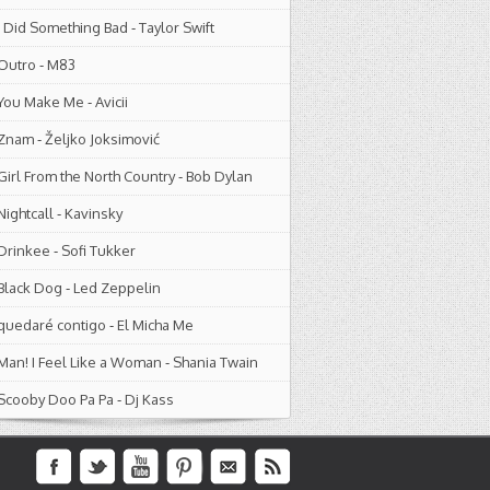
I Did Something Bad
-
Taylor Swift
Outro
-
M83
You Make Me
-
Avicii
Znam
-
Željko Joksimović
Girl From the North Country
-
Bob Dylan
Nightcall
-
Kavinsky
Drinkee
-
Sofi Tukker
Black Dog
-
Led Zeppelin
quedaré contigo
-
El Micha Me
Man! I Feel Like a Woman
-
Shania Twain
Scooby Doo Pa Pa
-
Dj Kass