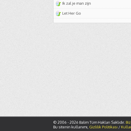
Ik zal je man zijn
Let Her Go
© 2006 - 2026 Balim Tüm Hakları Saklıdır.
Biz
Bu sitenin kullanımı,
Gizlilik Politikası
/
Kulla