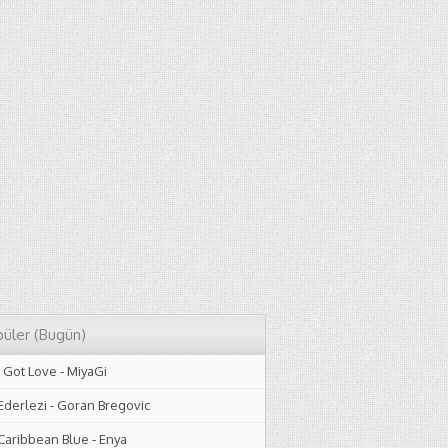
üler (Bugün)
I Got Love
-
MiyaGi
Ederlezi
-
Goran Bregovic
Caribbean Blue
-
Enya