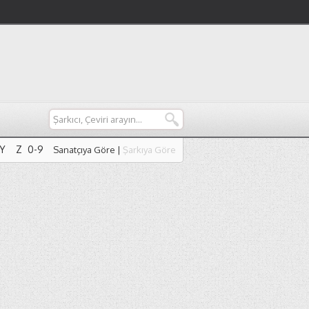
Y
Z
0-9
Sanatçıya Göre
|
Şarkıya Göre
Y
Z
0-9