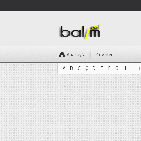
Anasayfa
Çeviriler
A
B
C
Ç
D
E
F
G
H
I
İ
A
B
C
Ç
D
E
F
G
H
I
İ