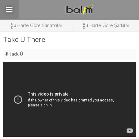
Harfe Göre Sanatçılar
Harfe Göre Şarkılar
Take Ü There
Jack Ü